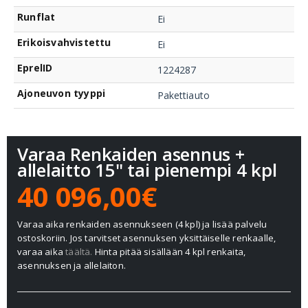
Runflat
Ei
Erikoisvahvistettu
Ei
EprelID
1224287
Ajoneuvon tyyppi
Pakettiauto
Varaa Renkaiden asennus +
allelaitto 15" tai pienempi 4 kpl
40 096,00€
Varaa aika renkaiden asennukseen (4 kpl) ja lisää palvelu
ostoskoriin. Jos tarvitset asennuksen yksittäiselle renkaalle,
varaa aika
täältä.
Hinta pitää sisällään 4 kpl renkaita,
asennuksen ja allelaiton.