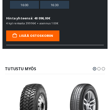
16:00
16:30
Hinta yhteensä: 40 096,00€
4 kpl renkaita
39996€
+ asennus
100€
LISÄÄ OSTOSKORIIN
TUTUSTU MYÖS