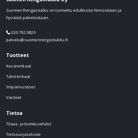
Suomen Rengastukku on tunnettu edullisista hinnoistaan ja
hyvästä palvelustaan.
020 792 0820
palvelu@suomenrengastukku.fi
Tuotteet
Kesärenkaat
Talvirenkaat
Ympärivuotiset
Vanteet
Tietoa
Tilaus- ja toimitusehdot
Tietosuojaseloste