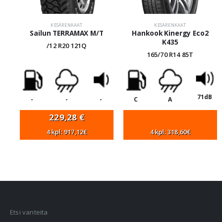
KESÄRENKAAT
KESÄRENKAAT
Sailun TERRAMAX M/T
Hankook Kinergy Eco2
K435
/12 R20 121Q
165/70 R14 85T
71dB
-
-
-
C
A
229,28
€
4 kpl: 917,12€
4 kpl: 318,60€
VANNEHAKU
Etsi vanteita