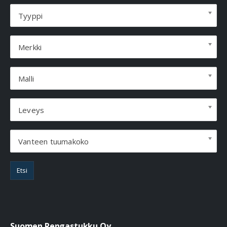
Tyyppi
Merkki
Malli
Leveys
Vanteen tuumakoko
Etsi
Suomen Rengastukku Oy