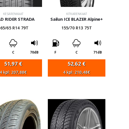
KESÄRENKAAT
KITKARENKAAT
D RIDER STRADA
Sailun ICE BLAZER Alpine+
165/65 R14 79T
155/70 R13 75T
C
70dB
F
C
71dB
51,97
€
52,62
€
4 kpl: 207,88€
4 kpl: 210,48€