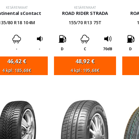
KESÄRENKAAT
KESÄRENKAAT
tinental sContact
ROAD RIDER STRADA
ROA
135/80 R18 104M
155/70 R13 75T
-
-
D
C
70dB
D
46,42
€
48,92
€
4 kpl: 185,68€
4 kpl: 195,68€