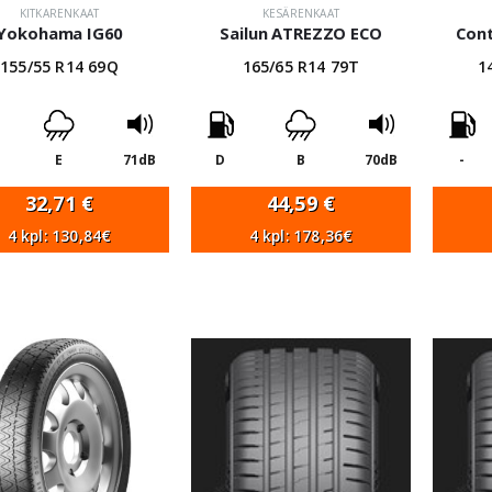
KITKARENKAAT
KESÄRENKAAT
Yokohama IG60
Sailun ATREZZO ECO
Cont
155/55 R14 69Q
165/65 R14 79T
1
E
71dB
D
B
70dB
-
32,71
€
44,59
€
4 kpl: 130,84€
4 kpl: 178,36€