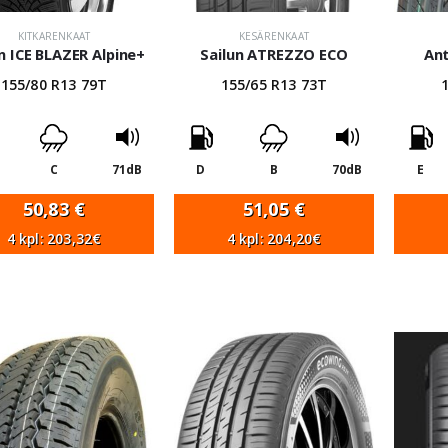
KITKARENKAAT
KESÄRENKAAT
n ICE BLAZER Alpine+
Sailun ATREZZO ECO
An
155/80 R13 79T
155/65 R13 73T
C
71dB
D
B
70dB
E
50,83
€
51,05
€
4 kpl: 203,32€
4 kpl: 204,20€