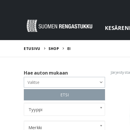
KESÄREN
ETUSIVU
SHOP
EI
Järjestyst
Hae auton mukaan
ETSI
Tyyppi
Merkki