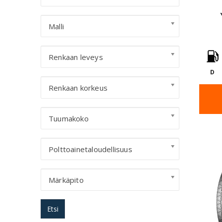
Malli
Renkaan leveys
D
Renkaan korkeus
Tuumakoko
Polttoainetaloudellisuus
Märkäpito
Etsi