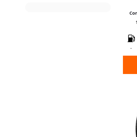
Con
-