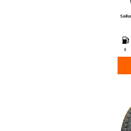
Sailu
E