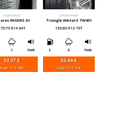
KESÄRENKAAT
KITKARENKAAT
tares INGENS A1
Triangle WinterX TW401
175/70 R14 84T
155/80 R13 79T
C
70dB
E
D
70dB
53,37
€
53,44
€
4 kpl: 213,48€
4 kpl: 213,76€