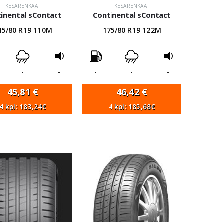
KESÄRENKAAT
KESÄRENKAAT
inental sContact
Continental sContact
45/80 R19 110M
175/80 R19 122M
-
-
-
-
-
45,81
€
46,42
€
4 kpl: 183,24€
4 kpl: 185,68€