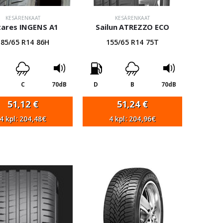
KESÄRENKAAT
KESÄRENKAAT
tares INGENS A1
Sailun ATREZZO ECO
185/65 R14 86H
155/65 R14 75T
C
70dB
D
B
70dB
51,12
€
51,24
€
4 kpl: 204,48€
4 kpl: 204,96€