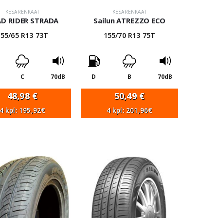
KESÄRENKAAT
KESÄRENKAAT
D RIDER STRADA
Sailun ATREZZO ECO
155/65 R13 73T
155/70 R13 75T
C
70dB
D
B
70dB
48,98
€
50,49
€
4 kpl: 195,92€
4 kpl: 201,96€