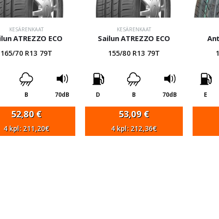
KESÄRENKAAT
KESÄRENKAAT
ilun ATREZZO ECO
Sailun ATREZZO ECO
An
165/70 R13 79T
155/80 R13 79T
B
70dB
D
B
70dB
E
52,80
€
53,09
€
4 kpl: 211,20€
4 kpl: 212,36€