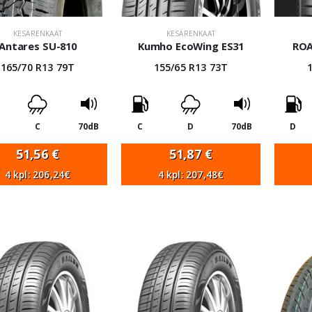
KESÄRENKAAT
KESÄRENKAAT
Antares SU-810
Kumho EcoWing ES31
ROA
165/70 R13 79T
155/65 R13 73T
C
70dB
C
D
70dB
D
51,56
€
51,87
€
4 kpl: 206,24€
4 kpl: 207,48€