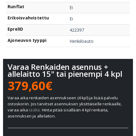
Runflat
Ei
Erikoisvahvistettu
Ei
EprelID
422397
Ajoneuvon tyyppi
Henkilöauto
Varaa Renkaiden asennus +
allelaitto 15" tai pienempi 4 kpl
379,60€
Varaa aika renkaiden asennukseen (4 kpl) ja lisää palvelu
ostoskoriin. Jos tarvitset asennuksen yksittäiselle renkaalle,
varaa aika
täältä.
Hinta pitää sisällään 4 kpl renkaita,
asennuksen ja allelaiton.