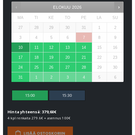
ELOKUU
2026
MA
TI
KE
TO
PE
LA
SU
27
28
29
30
31
1
2
3
4
5
6
7
8
9
10
11
12
13
14
15
16
17
18
19
20
21
22
23
24
25
26
27
28
29
30
31
1
2
3
4
5
6
15:00
15:30
Hinta yhteensä: 379,60€
4 kpl renkaita
279.6€
+ asennus
100€
LISÄÄ OSTOSKORIIN