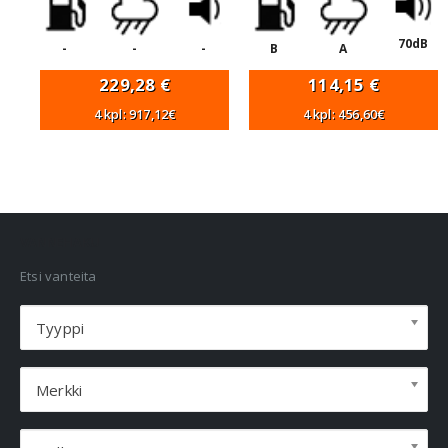
70dB
-
-
-
B
A
229,28
€
114,15
€
4 kpl: 917,12€
4 kpl: 456,60€
VANNEHAKU
Etsi vanteita
Tyyppi
Merkki