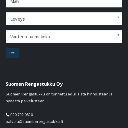
Malli
Leveys
Vanteen tuumakoko
Etsi
Suomen Rengastukku Oy
Suomen Rengastukku on tunnettu edullisista hinnoistaan ja
hyvästä palvelustaan.
020 792 0820
palvelu@suomenrengastukku.fi