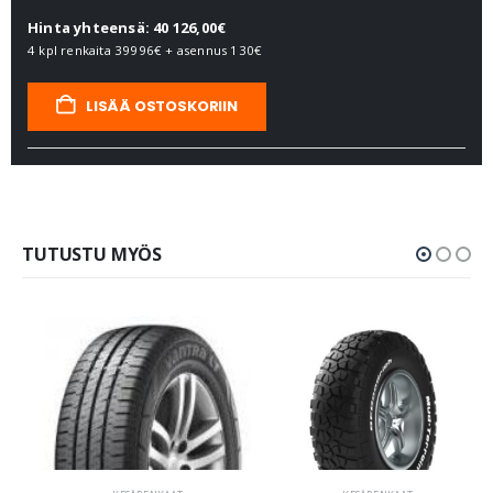
Hinta yhteensä: 40 126,00€
4 kpl renkaita
39996€
+ asennus
130€
LISÄÄ OSTOSKORIIN
TUTUSTU MYÖS