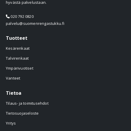
hyvästä palvelustaan.
020 792 0820
palvelu@suomenrengastukku.fi
Tuotteet
Kesärenkaat
Talvirenkaat
Ympärivuotiset
Vanteet
Tietoa
Tilaus- ja toimitusehdot
Tietosuojaseloste
Yritys