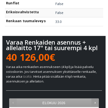
Runflat
False
Erikoisvahvistettu
False
Renkaan tuumaleveys
33.0
Varaa Renkaiden asennus +
allelaitto 17" tai suurempi 4 kpl
40 126,00€
Varaa aika renkaiden asennukseen (4 kpl) ja lisää palvelu
ostoskoriin. Jos tarvitset asennuksen yksittäiselle renkaalle,
varaa aika
täältä.
Hinta pitää sisällään 4 kpl renkaita,
asennuksen ja allelaiton.
ELOKUU
2026