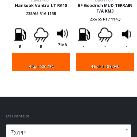
KESÄRENKAAT
KESÄRENKAAT
Hankook Vantra LT RA18
BF Goodrich MUD TERRAIN
T/A KM3
235/65 R16 115R
255/65 R17 114Q
71dB
B
B
-
-
-
4 kpl: 623,48€
4 kpl: 1 183,04€
VANNEHAKU
Etsi vanteita
Tyyppi