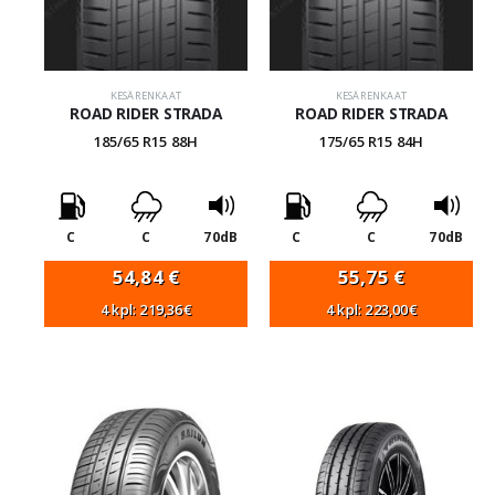
KESÄRENKAAT
KESÄRENKAAT
ROAD RIDER STRADA
ROAD RIDER STRADA
185/65 R15 88H
175/65 R15 84H
C
C
70dB
C
C
70dB
54,84
€
55,75
€
4 kpl: 219,36€
4 kpl: 223,00€