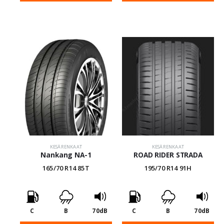
KESÄRENKAAT
KESÄRENKAAT
Nankang NA-1
ROAD RIDER STRADA
165/70 R14 85T
195/70 R14 91H
C
B
70dB
C
B
70dB