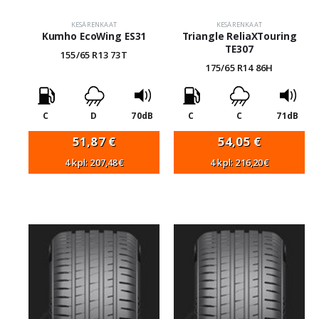
KESÄRENKAAT
KESÄRENKAAT
Kumho EcoWing ES31
Triangle ReliaXTouring
TE307
155/65 R13 73T
175/65 R14 86H
C
D
70dB
C
C
71dB
51,87
€
54,05
€
4 kpl: 207,48€
4 kpl: 216,20€