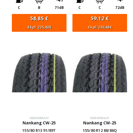
C
B
71dB
C
C
72dB
58,85
€
59,12
€
4 kpl: 235,40€
4 kpl: 236,48€
KESÄRENKAAT
KESÄRENKAAT
Nankang CW-25
Nankang CW-25
155/80 R13 91/89T
155/80 R12 88/86Q