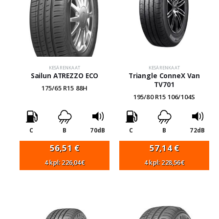
KESÄRENKAAT
KESÄRENKAAT
Sailun ATREZZO ECO
Triangle ConneX Van
TV701
175/65 R15 88H
195/80 R15 106/104S
C
B
70dB
C
B
72dB
56,51
€
57,14
€
4 kpl: 226,04€
4 kpl: 228,56€