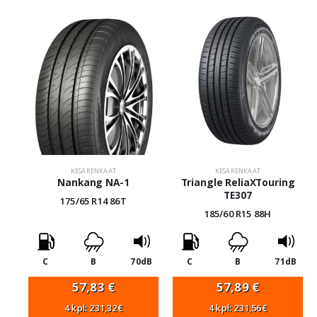
KESÄRENKAAT
KESÄRENKAAT
Nankang NA-1
Triangle ReliaXTouring
TE307
175/65 R14 86T
185/60 R15 88H
C
B
70dB
C
B
71dB
57,83
€
57,89
€
4 kpl: 231,32€
4 kpl: 231,56€