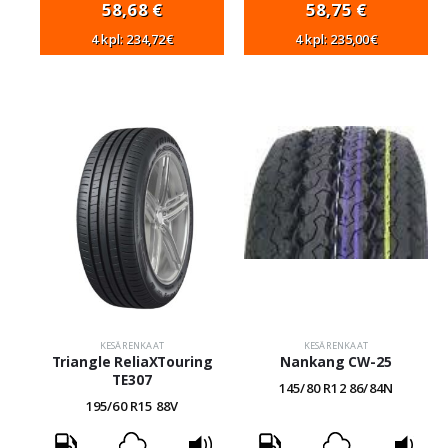
58,68
€
58,75
€
4 kpl: 234,72€
4 kpl: 235,00€
KESÄRENKAAT
KESÄRENKAAT
Triangle ReliaXTouring
Nankang CW-25
TE307
145/80 R12 86/84N
195/60 R15 88V