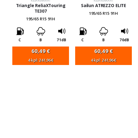
KESÄRENKAAT
KESÄRENKAAT
Triangle ReliaXTouring
Sailun ATREZZO ELITE
TE307
195/65 R15 91H
195/65 R15 91H
C
B
71dB
C
B
70dB
60,49
€
60,49
€
4 kpl: 241,96€
4 kpl: 241,96€