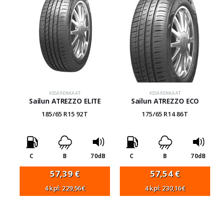
KESÄRENKAAT
KESÄRENKAAT
Sailun ATREZZO ELITE
Sailun ATREZZO ECO
185/65 R15 92T
175/65 R14 86T
C
B
70dB
C
B
70dB
57,39
€
57,54
€
4 kpl: 229,56€
4 kpl: 230,16€