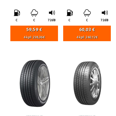
C
C
72dB
C
C
72dB
59,59
€
60,03
€
4 kpl: 238,36€
4 kpl: 240,12€