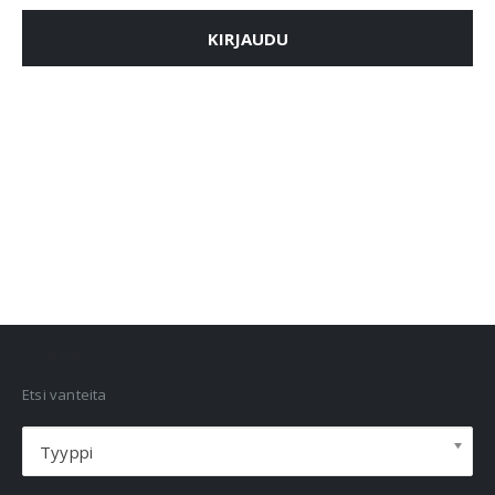
KIRJAUDU
VANNEHAKU
Etsi vanteita
Tyyppi