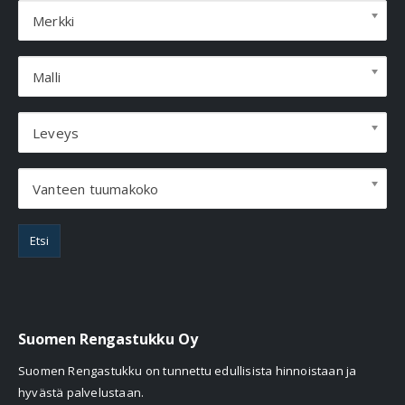
Merkki
Malli
Leveys
Vanteen tuumakoko
Etsi
Suomen Rengastukku Oy
Suomen Rengastukku on tunnettu edullisista hinnoistaan ja
hyvästä palvelustaan.