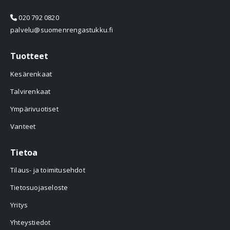
020 792 0820
palvelu@suomenrengastukku.fi
Tuotteet
Kesärenkaat
Talvirenkaat
Ympärivuotiset
Vanteet
Tietoa
Tilaus- ja toimitusehdot
Tietosuojaseloste
Yritys
Yhteystiedot