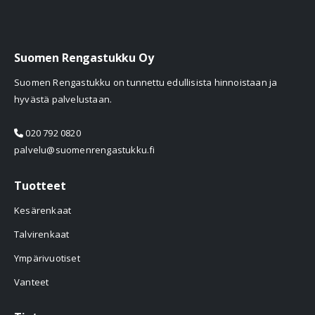
Suomen Rengastukku Oy
Suomen Rengastukku on tunnettu edullisista hinnoistaan ja
hyvästä palvelustaan.
020 792 0820
palvelu@suomenrengastukku.fi
Tuotteet
Kesärenkaat
Talvirenkaat
Ympärivuotiset
Vanteet