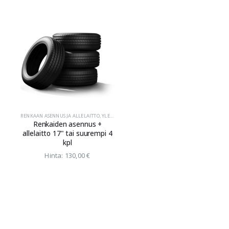
RENKAAN ASENNUS JA ALLELAITTO
,
YLEINEN
Renkaiden asennus +
allelaitto 17" tai suurempi 4
kpl
Hinta:
130,00
€