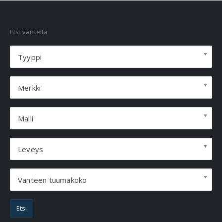
VANNEHAKU
Etsi vanteita
Tyyppi
Merkki
Malli
Leveys
Vanteen tuumakoko
Etsi