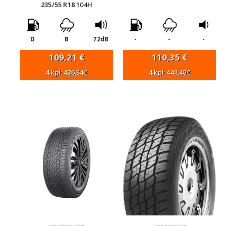
235/55 R18 104H
D
B
72dB
-
-
-
109,21
€
110,35
€
4 kpl: 436,84€
4 kpl: 441,40€