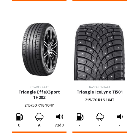
KESÄRENKAAT
NASTARENKAAT
Triangle EffeXSport
Triangle IceLynx TI501
TH202
215/70 R16 104T
245/50 R18 104Y
C
A
72dB
-
-
-