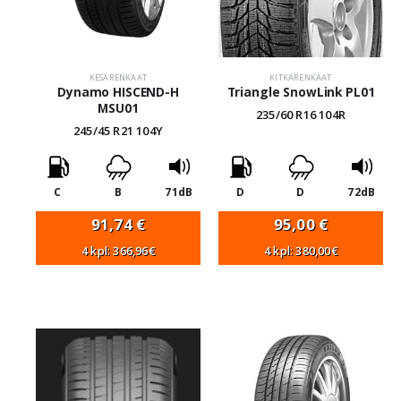
KESÄRENKAAT
KITKARENKAAT
Dynamo HISCEND-H
Triangle SnowLink PL01
MSU01
235/60 R16 104R
245/45 R21 104Y
C
B
71dB
D
D
72dB
91,74
€
95,00
€
4 kpl: 366,96€
4 kpl: 380,00€