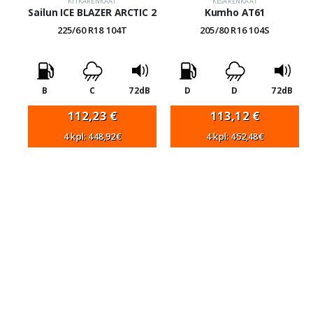
KITKARENKAAT
KESÄRENKAAT
Sailun ICE BLAZER ARCTIC 2
Kumho AT61
225/60 R18 104T
205/80 R16 104S
B
C
72dB
D
D
72dB
112,23
€
113,12
€
4 kpl: 448,92€
4 kpl: 452,48€