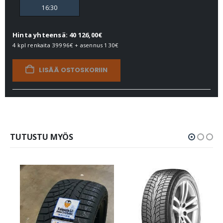
16:30
Hinta yhteensä: 40 126,00€
4 kpl renkaita
39996€
+ asennus
130€
LISÄÄ OSTOSKORIIN
TUTUSTU MYÖS