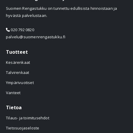
Suomen Rengastukku on tunnettu edullisista hinnoistaan ja
hyvästä palvelustaan.
020 792 0820
palvelu@suomenrengastukku.fi
Tuotteet
Kesärenkaat
Talvirenkaat
Ympärivuotiset
Vanteet
Tietoa
Tilaus- ja toimitusehdot
Tietosuojaseloste