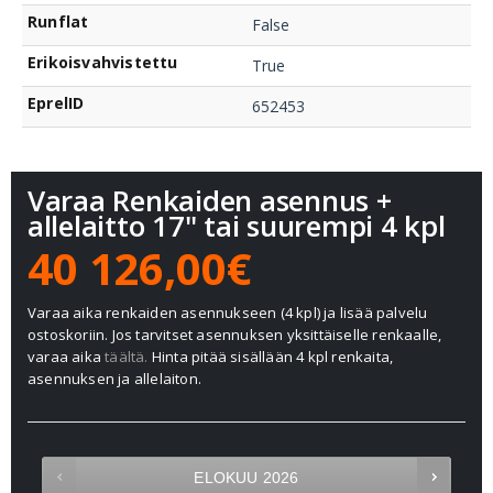
Runflat
False
Erikoisvahvistettu
True
EprelID
652453
Varaa Renkaiden asennus +
allelaitto 17" tai suurempi 4 kpl
40 126,00€
Varaa aika renkaiden asennukseen (4 kpl) ja lisää palvelu
ostoskoriin. Jos tarvitset asennuksen yksittäiselle renkaalle,
varaa aika
täältä.
Hinta pitää sisällään 4 kpl renkaita,
asennuksen ja allelaiton.
ELOKUU
2026