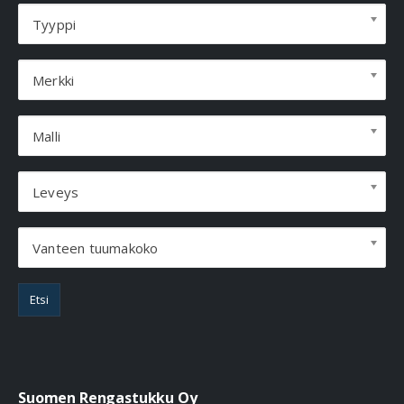
Tyyppi
Merkki
Malli
Leveys
Vanteen tuumakoko
Etsi
Suomen Rengastukku Oy