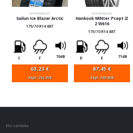
KITKARENKAAT
KITKARENKAAT
Sailun Ice Blazer Arctic
Hankook WiNter i*cept iZ
2 W616
175/70 R14 88T
175/70 R14 88T
70dB
71dB
C
F
D
E
63,23
€
87,45
€
4 kpl: 252,92€
4 kpl: 349,80€
VANNEHAKU
Etsi vanteita