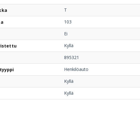
T
kka
103
ka
Ei
Kyllä
istettu
895321
Henkilöauto
tyyppi
Kyllä
Kyllä