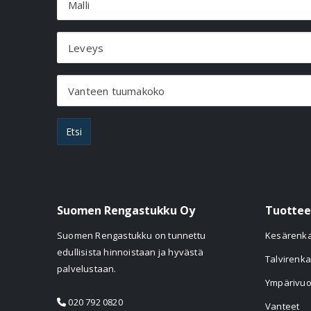
Malli
Leveys
Vanteen tuumakoko
Etsi
Suomen Rengastukku Oy
Tuottee
Suomen Rengastukku on tunnettu
Kesärenk
edullisista hinnoistaan ja hyvästä
Talvirenka
palvelustaan.
Ympärivuo
020 792 0820
Vanteet