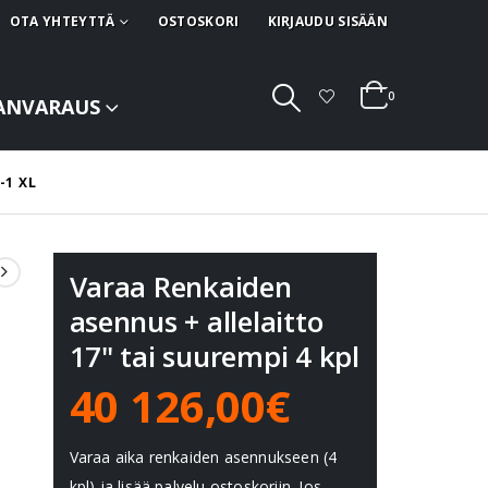
OTA YHTEYTTÄ
OSTOSKORI
KIRJAUDU SISÄÄN
0
ANVARAUS
-1 XL
Varaa Renkaiden
asennus + allelaitto
17" tai suurempi 4 kpl
40 126,00€
Varaa aika renkaiden asennukseen (4
kpl) ja lisää palvelu ostoskoriin. Jos