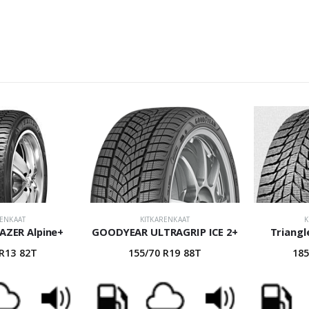
RENKAAT
KITKARENKAAT
K
LAZER Alpine+
GOODYEAR ULTRAGRIP ICE 2+
Triangl
 R13 82T
155/70 R19 88T
185