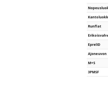
Nopeusluo
Kantoluok
Runflat
Erikoisvahv
EprelID
Ajoneuvon 
M+S
3PMSF