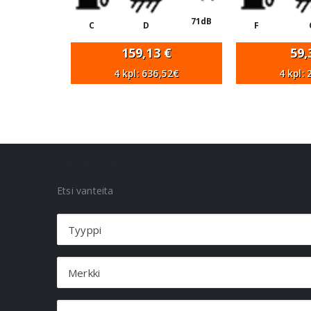
71dB
C
D
F
159,13
€
59
4 kpl: 636,52€
4 kpl:
VANNEHAKU
Etsi vanteita
Tyyppi
Merkki