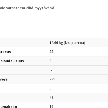
 ole varastossa eikä myytävänä.
12,66 kg (kilogramma)
55
orkeus
C
taloudellisuus
B
225
veys
E
71
19
uumakoko