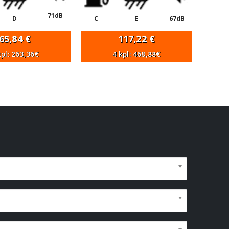
71dB
D
C
E
67dB
65,84
€
117,22
€
kpl: 263,36€
4 kpl: 468,88€