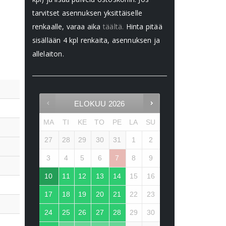
tarvitset asennuksen yksittäiselle
renkaalle, varaa aika
täältä.
Hinta pitää
sisällään 4 kpl renkaita, asennuksen ja
allelaiton.
ELOKUU
2026
MA
TI
KE
TO
PE
LA
SU
27
28
29
30
31
1
2
3
4
5
6
7
8
9
10
11
12
13
14
15
16
17
18
19
20
21
22
23
24
25
26
27
28
29
30