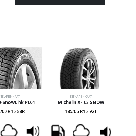
ITKARENKAAT
KITKARENKAAT
e SnowLink PL01
Michelin X-ICE SNOW
/60 R15 88R
185/65 R15 92T