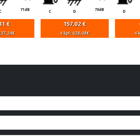
71dB
70dB
C
C
D
D
,31
€
157,02
€
 237,24€
4 kpl: 628,08€
4 