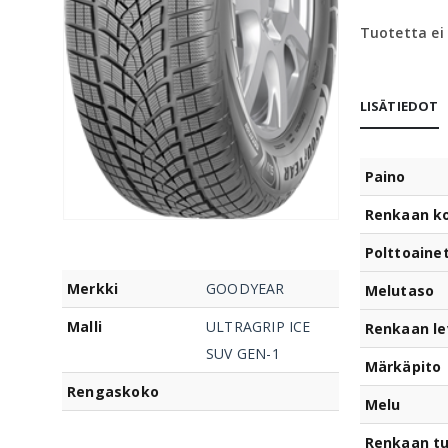
Tuotetta ei
LISÄTIEDOT
Paino
Renkaan k
Polttoaine
Merkki
GOODYEAR
Melutaso
Malli
ULTRAGRIP ICE
Renkaan le
SUV GEN-1
Märkäpito
Rengaskoko
Melu
Renkaan t