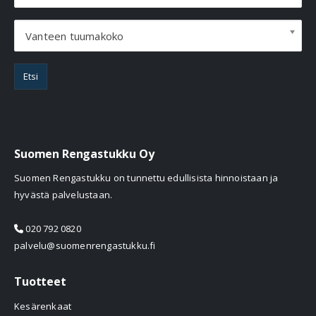
Vanteen tuumakoko
Etsi
Suomen Rengastukku Oy
Suomen Rengastukku on tunnettu edullisista hinnoistaan ja
hyvästä palvelustaan.
020 792 0820
palvelu@suomenrengastukku.fi
Tuotteet
Kesärenkaat