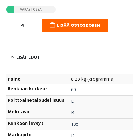
VARASTOSSA
LISÄÄ OSTOSKORIIN
LISÄTIEDOT
Paino
8,23 kg (kilogramma)
Renkaan korkeus
60
Polttoainetaloudellisuus
D
Melutaso
B
Renkaan leveys
185
Märkäpito
D