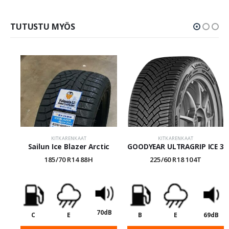
TUTUSTU MYÖS
KITKARENKAAT
KITKARENKAAT
Sailun Ice Blazer Arctic
GOODYEAR ULTRAGRIP ICE 3
185/70 R14 88H
225/60 R18 104T
70dB
C
E
B
E
69dB