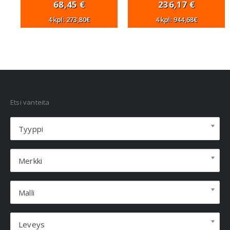
68,45
€
236,17
€
4 kpl: 273,80€
4 kpl: 944,68€
VANNEHAKU
Etsi vanteita
Tyyppi
Merkki
Malli
Leveys