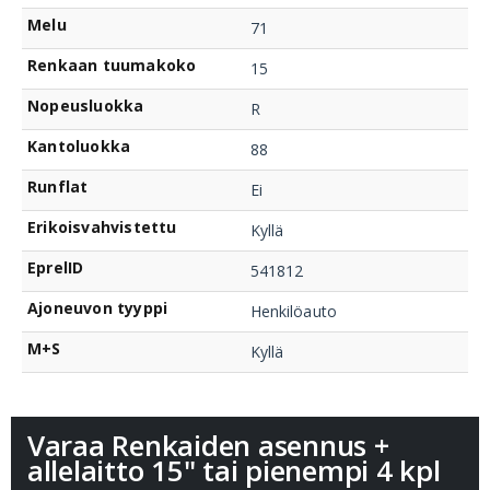
Melu
71
Renkaan tuumakoko
15
Nopeusluokka
R
Kantoluokka
88
Runflat
Ei
Erikoisvahvistettu
Kyllä
EprelID
541812
Ajoneuvon tyyppi
Henkilöauto
M+S
Kyllä
Varaa Renkaiden asennus +
allelaitto 15" tai pienempi 4 kpl