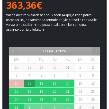
363,36€
Varaa aika renkaiden asennukseen (4 kpl) ja lisää palvelu
ostoskoriin. Jos tarvitset asennuksen yksittäiselle renkaalle,
varaa aika
täältä.
Hinta pitää sisällään 4 kpl renkaita,
asennuksen ja allelaiton.
ELOKUU
2026
MA
TI
KE
TO
PE
LA
SU
27
28
29
30
31
1
2
3
4
5
6
7
8
9
10
11
12
13
14
15
16
17
18
19
20
21
22
23
24
25
26
27
28
29
30
31
1
2
3
4
5
6