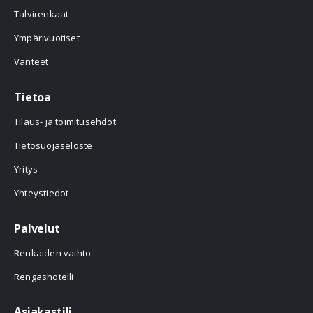
Talvirenkaat
Ympärivuotiset
Vanteet
Tietoa
Tilaus- ja toimitusehdot
Tietosuojaseloste
Yritys
Yhteystiedot
Palvelut
Renkaiden vaihto
Rengashotelli
Asiakastili