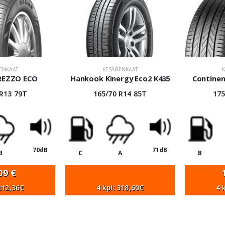
ENKAAT
KESÄRENKAAT
TREZZO ECO
Hankook Kinergy Eco2 K435
Continen
 R13 79T
165/70 R14 85T
175
70dB
71dB
B
C
A
B
,09
€
 212,36€
4 kpl: 318,60€
4 