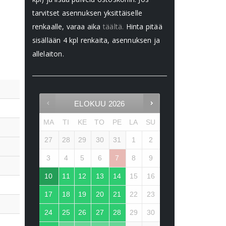
tarvitset asennuksen yksittäiselle
renkaalle, varaa aika
täältä.
Hinta pitää
sisällään 4 kpl renkaita, asennuksen ja
allelaiton.
ELOKUU
2026
MA
TI
KE
TO
PE
LA
SU
27
28
29
30
31
1
2
3
4
5
6
7
8
9
10
11
12
13
14
15
16
17
18
19
20
21
22
23
24
25
26
27
28
29
30