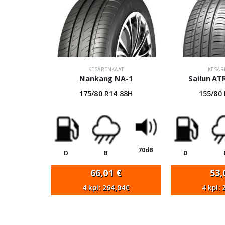
KESÄRENKAAT
KESÄR
Nankang NA-1
Sailun A
175/80 R14 88H
155/80
70dB
D
B
D
66,01
€
53
4 kpl: 264,04€
4 kpl: