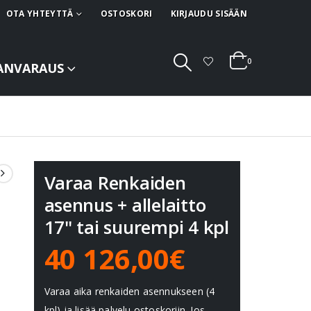
OTA YHTEYTTÄ
OSTOSKORI
KIRJAUDU SISÄÄN
0
ANVARAUS
Varaa Renkaiden
asennus + allelaitto
17" tai suurempi 4 kpl
40 126,00€
Varaa aika renkaiden asennukseen (4
kpl) ja lisää palvelu ostoskoriin. Jos