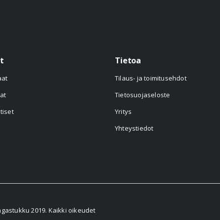
t
Tietoa
aat
Tilaus- ja toimitusehdot
at
Tietosuojaseloste
tiset
Yritys
Yhteystiedot
astukku 2019. Kaikki oikeudet