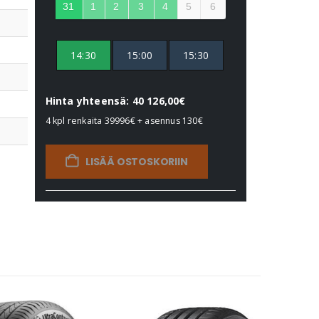
31
1
2
3
4
5
6
14:30
15:00
15:30
Hinta yhteensä: 40 126,00€
4 kpl renkaita
39996€
+ asennus
130€
LISÄÄ OSTOSKORIIN