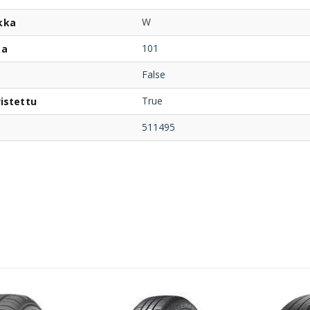
W
kka
101
ka
False
True
istettu
511495