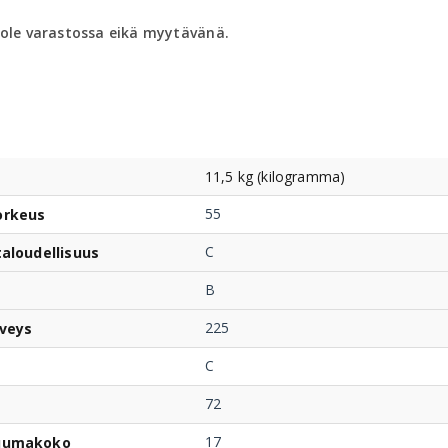
 ole varastossa eikä myytävänä.
11,5 kg (kilogramma)
55
orkeus
C
taloudellisuus
B
225
veys
C
72
17
uumakoko