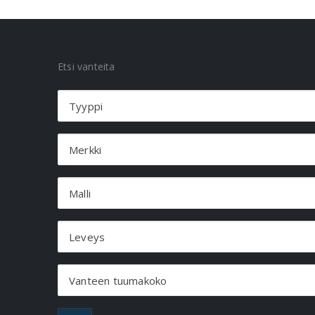
VANNEHAKU
Etsi vanteita
Tyyppi
Merkki
Malli
Leveys
Vanteen tuumakoko