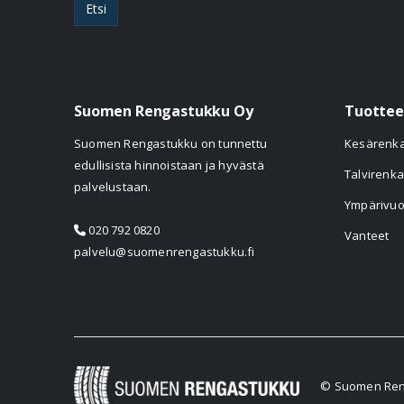
Etsi
Suomen Rengastukku Oy
Tuottee
Suomen Rengastukku on tunnettu
Kesärenk
edullisista hinnoistaan ja hyvästä
Talvirenka
palvelustaan.
Ympärivuo
020 792 0820
Vanteet
palvelu@suomenrengastukku.fi
© Suomen Reng