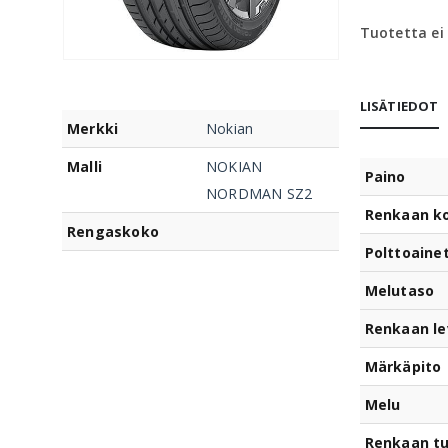
Tuotetta ei
LISÄTIEDOT
Merkki
Nokian
Malli
NOKIAN
Paino
NORDMAN SZ2
Renkaan k
Rengaskoko
Polttoaine
Melutaso
Renkaan le
Märkäpito
Melu
Renkaan t