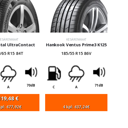
KESÄRENKAAT
KESÄRENKAAT
tal UltraContact
Hankook Ventus Prime3 K125
/65 R15 84T
185/55 R15 86V
70dB
71dB
A
C
A
119,48
€
kpl: 477,92€
4 kpl: 437,24€