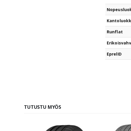
Nopeusluo
Kantoluok
Runflat
Erikoisvahv
EprelID
TUTUSTU MYÖS