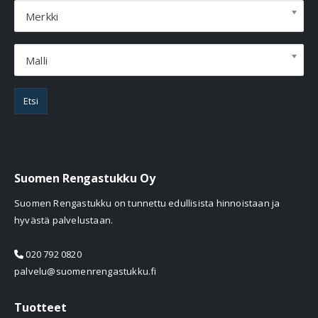
Merkki
Malli
Etsi
Suomen Rengastukku Oy
Suomen Rengastukku on tunnettu edullisista hinnoistaan ja
hyvästä palvelustaan.
020 792 0820
palvelu@suomenrengastukku.fi
Tuotteet