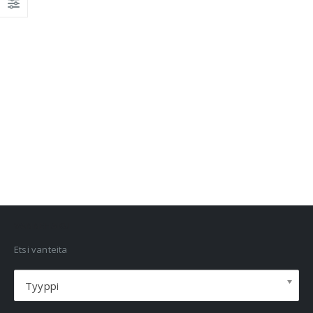
VANNEHAKU
Etsi vanteita
Tyyppi