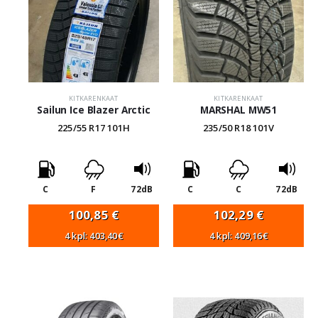
KITKARENKAAT
KITKARENKAAT
Sailun Ice Blazer Arctic
MARSHAL MW51
225/55 R17 101H
235/50 R18 101V
C
F
72dB
C
C
72dB
100,85
€
102,29
€
4 kpl: 403,40€
4 kpl: 409,16€