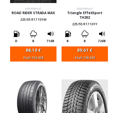
KESÄRENKAAT
KESÄRENKAAT
ROAD RIDER STRADA MAX
Triangle EffeXSport
TH202
225/55 R17 101W
225/55 R17 101Y
D
B
71dB
B
B
72dB
88,10
€
89,61
€
4 kpl: 352,40€
4 kpl: 358,44€