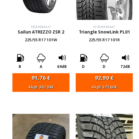
KESÄRENKAAT
KITKARENKAAT
Sailun ATREZZO ZSR 2
Triangle SnowLink PL01
225/55 R17 101W
225/55 R17 101R
B
A
69dB
D
D
72dB
91,76
€
92,90
€
4 kpl: 367,04€
4 kpl: 371,60€