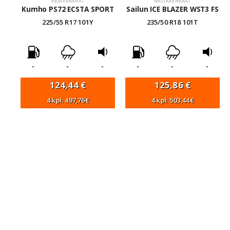
KESÄRENKAAT
NASTARENKAAT
Kumho PS72 ECSTA SPORT
Sailun ICE BLAZER WST3 FS
225/55 R17 101Y
235/50 R18 101T
-
-
-
-
-
-
124,44
€
125,86
€
4 kpl: 497,76€
4 kpl: 503,44€