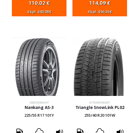
110,02
€
114,09
€
4 kpl: 440,08€
4 kpl: 456,36€
KESÄRENKAAT
KITKARENKAAT
Nankang AS-3
Triangle SnowLink PL02
225/55 R17 101Y
255/40 R20 101W