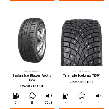
KITKARENKAAT
NASTARENKAAT
Sailun Ice Blazer Arctic
Triangle IceLynx TI501
EVO
225/55 R17 101T
235/50 R18 101H
C
E
72dB
-
-
-