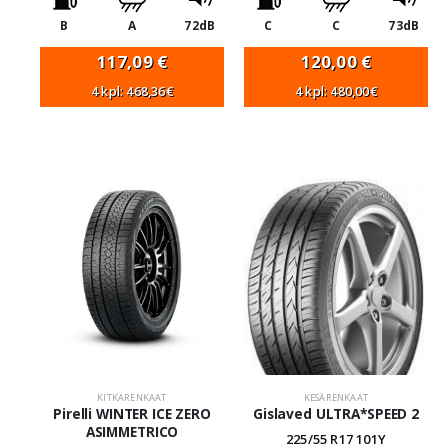
B
A
72dB
C
C
73dB
117,09
€
120,00
€
4 kpl: 468,36€
4 kpl: 480,00€
KITKARENKAAT
KESÄRENKAAT
Pirelli WINTER ICE ZERO
Gislaved ULTRA*SPEED 2
ASIMMETRICO
225/55 R17 101Y