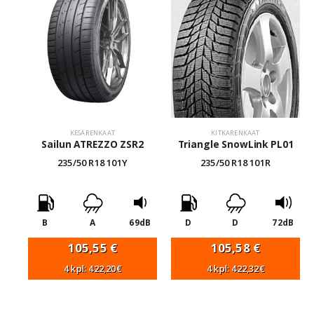
KESÄRENKAAT
KITKARENKAAT
Sailun ATREZZO ZSR2
Triangle SnowLink PL01
235/50 R18 101Y
235/50 R18 101R
B
A
69dB
D
D
72dB
105,55
€
105,58
€
4 kpl: 422,20€
4 kpl: 422,32€