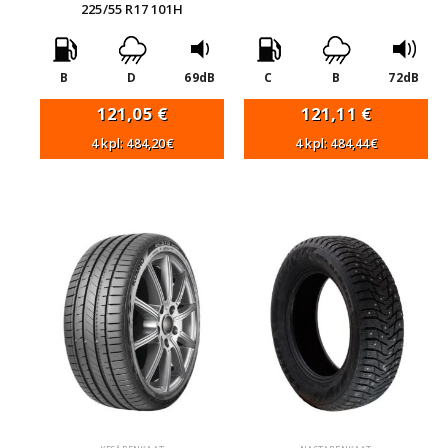
225/55 R17 101H
B
D
69dB
C
B
72dB
121,05
€
121,11
€
4 kpl: 484,20€
4 kpl: 484,44€