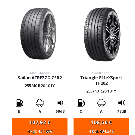
KESÄRENKAAT
KESÄRENKAAT
Sailun ATREZZO ZSR2
Triangle EffeXSport
TH202
255/40 R20 101Y
255/40 R20 101Y
B
A
69dB
C
A
73dB
107,92
€
108,56
€
4 kpl: 431,68€
4 kpl: 434,24€