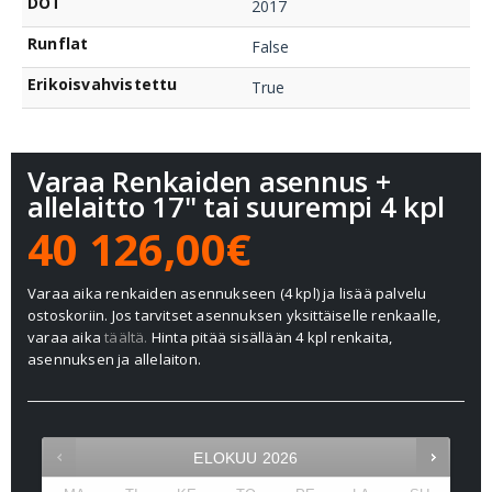
DOT
2017
Runflat
False
Erikoisvahvistettu
True
Varaa Renkaiden asennus +
allelaitto 17" tai suurempi 4 kpl
40 126,00€
Varaa aika renkaiden asennukseen (4 kpl) ja lisää palvelu
ostoskoriin. Jos tarvitset asennuksen yksittäiselle renkaalle,
varaa aika
täältä.
Hinta pitää sisällään 4 kpl renkaita,
asennuksen ja allelaiton.
ELOKUU
2026