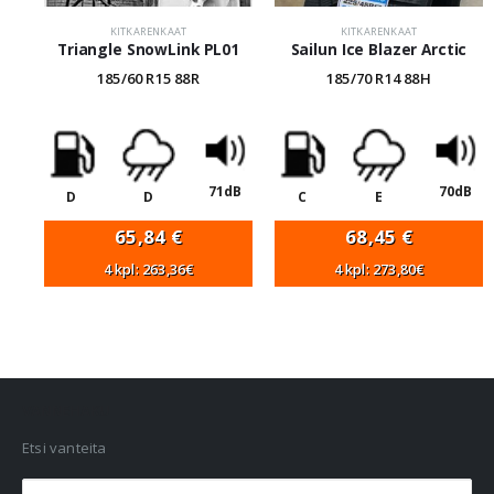
KITKARENKAAT
KITKARENKAAT
Triangle SnowLink PL01
Sailun Ice Blazer Arctic
185/60 R15 88R
185/70 R14 88H
71dB
70dB
D
D
C
E
65,84
€
68,45
€
4 kpl: 263,36€
4 kpl: 273,80€
VANNEHAKU
Etsi vanteita