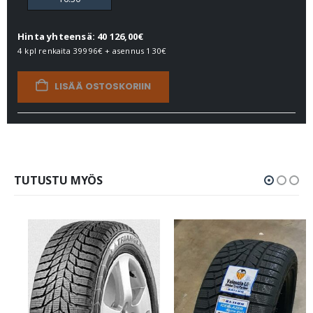
Hinta yhteensä: 40 126,00€
4 kpl renkaita
39996€
+ asennus
130€
LISÄÄ OSTOSKORIIN
TUTUSTU MYÖS