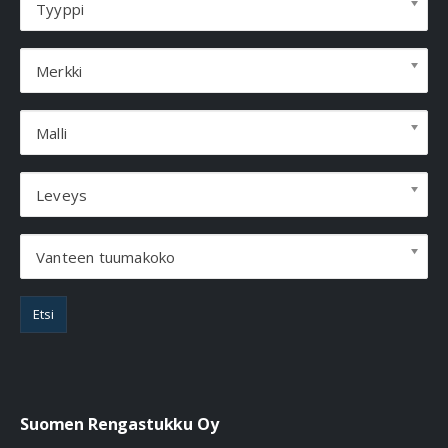
Tyyppi
Merkki
Malli
Leveys
Vanteen tuumakoko
Etsi
Suomen Rengastukku Oy