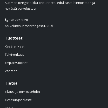
Suomen Rengastukku on tunnettu edullisista hinnoistaan ja
hyvästä palvelustaan.
020 792 0820
palvelu@suomenrengastukku.fi
Tuotteet
Kesärenkaat
Talvirenkaat
Ympärivuotiset
Vanteet
Tietoa
Tilaus- ja toimitusehdot
Tietosuojaseloste