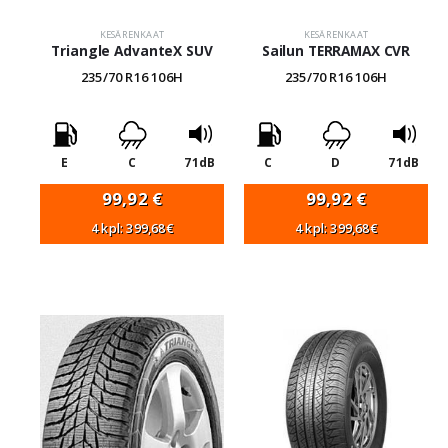
KESÄRENKAAT
KESÄRENKAAT
Triangle AdvanteX SUV
Sailun TERRAMAX CVR
235/70 R16 106H
235/70 R16 106H
E
C
71dB
C
D
71dB
99,92
€
99,92
€
4 kpl: 399,68€
4 kpl: 399,68€