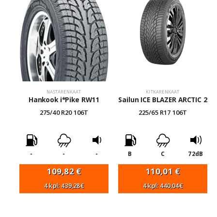
NASTARENKAAT
KITKARENKAAT
Hankook i*Pike RW11
Sailun ICE BLAZER ARCTIC 2
275/40 R20 106T
225/65 R17 106T
-
-
-
B
C
72dB
109,82
€
110,01
€
4 kpl: 439,28€
4 kpl: 440,04€