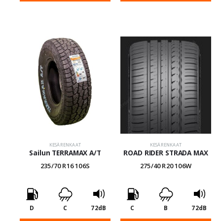
KESÄRENKAAT
KESÄRENKAAT
Sailun TERRAMAX A/T
ROAD RIDER STRADA MAX
235/70 R16 106S
275/40 R20 106W
D
C
72dB
C
B
72dB