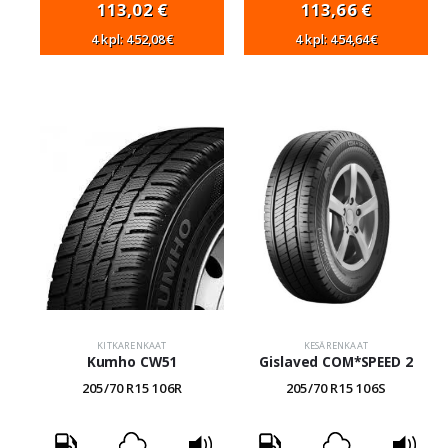
113,02
€
113,66
€
4 kpl: 452,08€
4 kpl: 454,64€
KITKARENKAAT
KESÄRENKAAT
Kumho CW51
Gislaved COM*SPEED 2
205/70 R15 106R
205/70 R15 106S