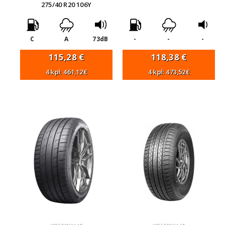
275/40 R20 106Y
C
A
73dB
-
-
-
115,28
€
118,38
€
4 kpl: 461,12€
4 kpl: 473,52€