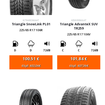
KITKARENKAAT
KESÄRENKAAT
Triangle SnowLink PL01
Triangle AdvanteX SUV
TR259
225/65 R17 106R
225/65 R17 106V
D
D
72dB
C
C
72dB
100,51
€
101,84
€
4 kpl: 402,04€
4 kpl: 407,36€