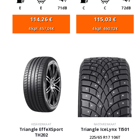
E
E
71dB
C
C
72dB
114,26
€
115,03
€
4 kpl: 457,04€
4 kpl: 460,12€
KESÄRENKAAT
NASTARENKAAT
Triangle EffeXSport
Triangle IceLynx TI501
TH202
225/65 R17 106T