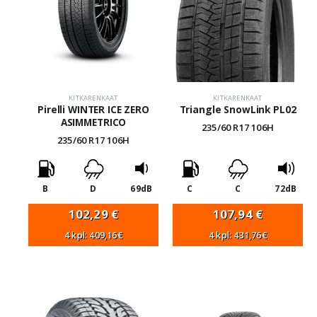
KITKARENKAAT
KITKARENKAAT
Pirelli WINTER ICE ZERO
Triangle SnowLink PL02
ASIMMETRICO
235/60 R17 106H
235/60 R17 106H
B
D
69dB
C
C
72dB
102,29
€
107,94
€
4 kpl: 409,16€
4 kpl: 431,76€