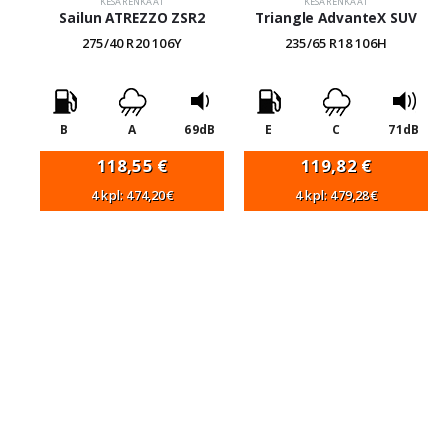
KESÄRENKAAT
KESÄRENKAAT
Sailun ATREZZO ZSR2
Triangle AdvanteX SUV
275/40 R20 106Y
235/65 R18 106H
B
A
69dB
E
C
71dB
118,55
€
119,82
€
4 kpl: 474,20€
4 kpl: 479,28€