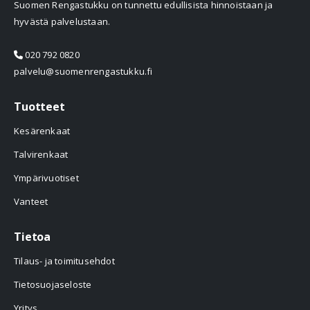
Suomen Rengastukku on tunnettu edullisista hinnoistaan ja
hyvästä palvelustaan.
020 792 0820
palvelu@suomenrengastukku.fi
Tuotteet
Kesärenkaat
Talvirenkaat
Ympärivuotiset
Vanteet
Tietoa
Tilaus- ja toimitusehdot
Tietosuojaseloste
Yritys