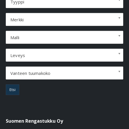
Tyyppi
Merkki
Malli
Leveys
Vanteen tuumakoko
Etsi
Suomen Rengastukku Oy