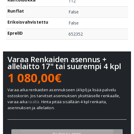
112
Runflat
False
Erikoisvahvistettu
False
EprelID
652352
Varaa Renkaiden asennus +
allelaitto 17" tai suurempi 4 kpl
1 080,00€
Varaa aika renkaiden asennukseen (4 kpl) ja lisää palvelu
ostoskoriin. Jos tarvitset asennuksen yksittäiselle renkaalle,
varaa aika
täältä.
Hinta pitää sisällään 4 kpl renkaita,
asennuksen ja allelaiton.