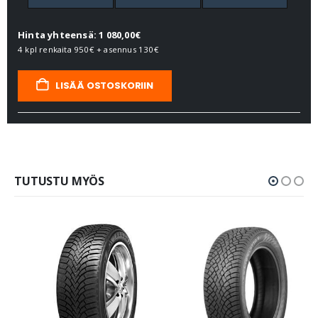
Hinta yhteensä: 1 080,00€
4 kpl renkaita
950€
+ asennus
130€
LISÄÄ OSTOSKORIIN
TUTUSTU MYÖS