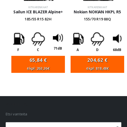
KITKARENKAAT
KITKARENKAAT
Sailun ICE BLAZER Alpine+
Nokian NOKIAN HKPL R5
185/55 R15 82H
155/70 R19 88Q
71dB
F
C
A
D
68dB
65,84
€
204,62
€
4 kpl: 263,36€
4 kpl: 818,48€
VANNEHAKU
Etsi vanteita