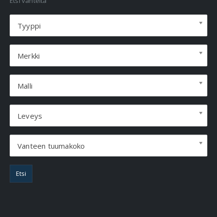
Etsi vanteita
Tyyppi
Merkki
Malli
Leveys
Vanteen tuumakoko
Etsi