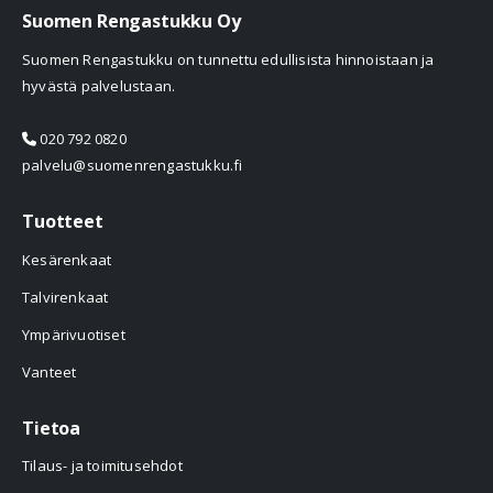
Suomen Rengastukku Oy
Suomen Rengastukku on tunnettu edullisista hinnoistaan ja
hyvästä palvelustaan.
020 792 0820
palvelu@suomenrengastukku.fi
Tuotteet
Kesärenkaat
Talvirenkaat
Ympärivuotiset
Vanteet
Tietoa
Tilaus- ja toimitusehdot