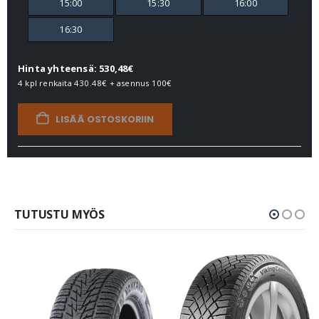
15:00
15:30
16:00
16:30
Hinta yhteensä: 530,48€
4 kpl renkaita
430.48€
+ asennus
100€
LISÄÄ OSTOSKORIIN
TUTUSTU MYÖS