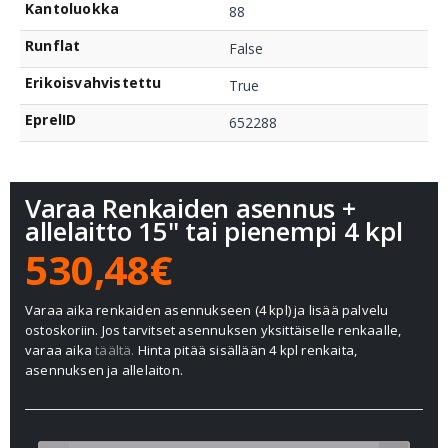
Kantoluokka
88
Runflat
False
Erikoisvahvistettu
True
EprelID
652288
Varaa Renkaiden asennus +
allelaitto 15" tai pienempi 4 kpl
530,48€
Varaa aika renkaiden asennukseen (4 kpl) ja lisää palvelu
ostoskoriin. Jos tarvitset asennuksen yksittäiselle renkaalle,
varaa aika
täältä.
Hinta pitää sisällään 4 kpl renkaita,
asennuksen ja allelaiton.