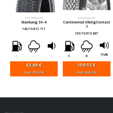
KITKARENKAAT
KITKARENKAAT
Nankang SV-4
Continental VikingContact
7
145/70 R13 71T
155/70 R19 88T
71dB
-
-
-
C
D
63,69
€
159,13
€
4 kpl: 254,76€
4 kpl: 636,52€
VANNEHAKU