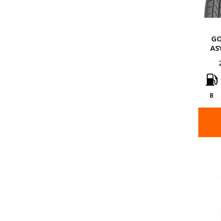
GO
AS
B