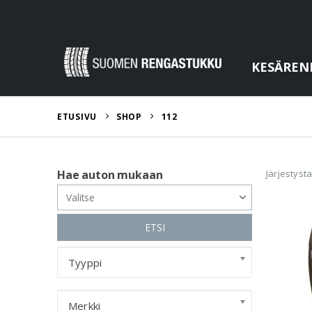
KESÄREN
ETUSIVU
SHOP
112
Järjestyst
Hae auton mukaan
ETSI
Tyyppi
Merkki