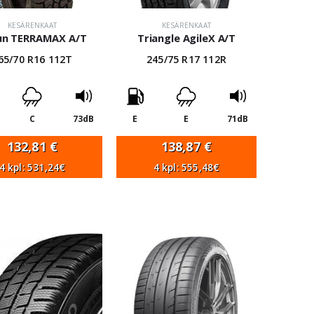
KESÄRENKAAT
KESÄRENKAAT
lun TERRAMAX A/T
Triangle AgileX A/T
65/70 R16 112T
245/75 R17 112R
C
73dB
E
E
71dB
132,81
€
138,87
€
4 kpl: 531,24€
4 kpl: 555,48€