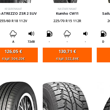
KESÄRENKAAT
NASTARENKAAT
n ATREZZO ZSR 2 SUV
Kumho CW11
Sai
255/60 R18 112V
225/70 R15 112R
2
A
72dB
-
-
-
D
126,05
€
130,71
€
4 kpl: 504,20€
4 kpl: 522,84€