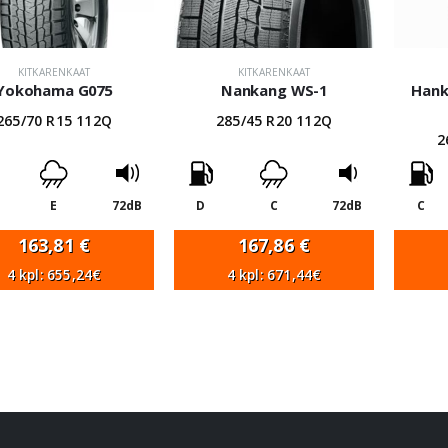
KITKARENKAAT
KITKARENKAAT
Yokohama G075
Nankang WS-1
Hank
265/70 R15 112Q
285/45 R20 112Q
2
E
72dB
D
C
72dB
C
163,81
€
167,86
€
4 kpl: 655,24€
4 kpl: 671,44€