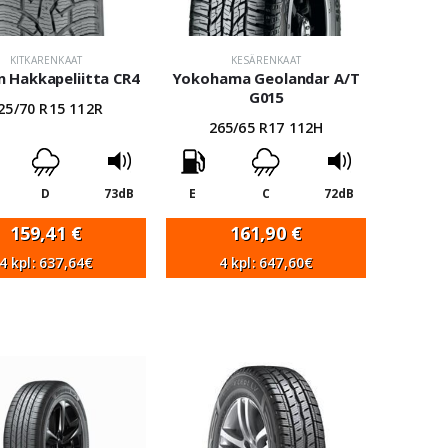
KITKARENKAAT
KESÄRENKAAT
 Hakkapeliitta CR4
Yokohama Geolandar A/T
G015
25/70 R15 112R
265/65 R17 112H
D
73dB
E
C
72dB
159,41
€
161,90
€
4 kpl: 637,64€
4 kpl: 647,60€