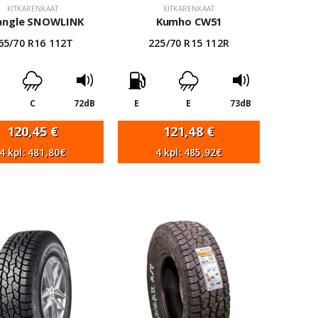
KITKARENKAAT
KITKARENKAAT
angle SNOWLINK
Kumho CW51
65/70 R16 112T
225/70 R15 112R
C
72dB
E
E
73dB
120,45
€
121,48
€
4 kpl: 481,80€
4 kpl: 485,92€