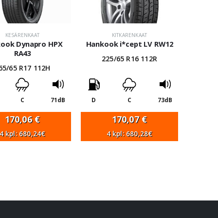
KESÄRENKAAT
KITKARENKAAT
ook Dynapro HPX
Hankook i*cept LV RW12
RA43
225/65 R16 112R
65/65 R17 112H
C
71dB
D
C
73dB
170,06
€
170,07
€
4 kpl: 680,24€
4 kpl: 680,28€