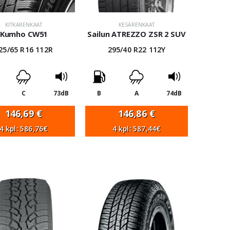
KITKARENKAAT
KESÄRENKAAT
Kumho CW51
Sailun ATREZZO ZSR 2 SUV
25/65 R16 112R
295/40 R22 112Y
C
73dB
B
A
74dB
146,69
€
146,86
€
4 kpl: 586,76€
4 kpl: 587,44€