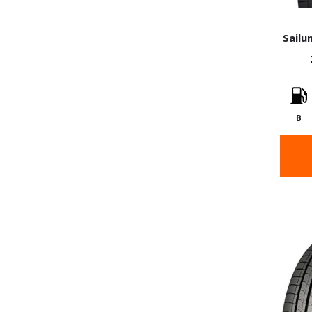
Sailu
B