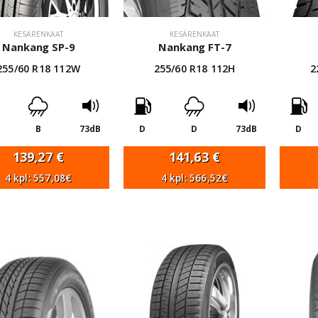
KESÄRENKAAT
KESÄRENKAAT
Nankang SP-9
Nankang FT-7
255/60 R18 112W
255/60 R18 112H
2
B
73dB
D
D
73dB
D
139,27
€
141,63
€
4 kpl: 557,08€
4 kpl: 566,52€