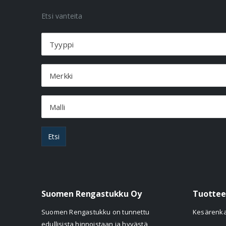
Etsi vanteita
Tyyppi
Merkki
Malli
Etsi
Suomen Rengastukku Oy
Tuottee
Suomen Rengastukku on tunnettu
Kesärenk
edullisista hinnoistaan ja hyvästä