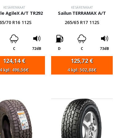
KESÄRENKAAT
KESÄRENKAAT
le AgileX A/T TR292
Sailun TERRAMAX A/T
65/70 R16 112S
265/65 R17 112S
C
72dB
D
C
73dB
124,14
€
125,72
€
4 kpl: 496,56€
4 kpl: 502,88€