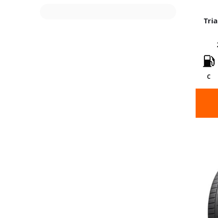
Tri
C