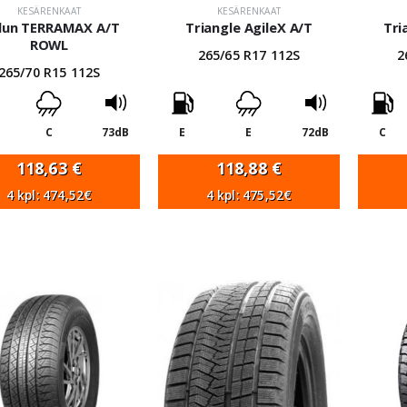
KESÄRENKAAT
KESÄRENKAAT
ilun TERRAMAX A/T
Triangle AgileX A/T
Tri
ROWL
265/65 R17 112S
2
265/70 R15 112S
C
73dB
E
E
72dB
C
118,63
€
118,88
€
4 kpl: 474,52€
4 kpl: 475,52€