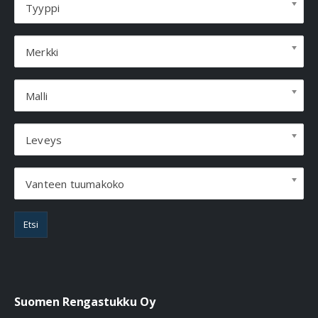
Tyyppi
Merkki
Malli
Leveys
Vanteen tuumakoko
Etsi
Suomen Rengastukku Oy