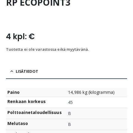
RP ECOPOINT3
4 kpl: €
Tuotetta ei ole varastossa eikä myytävänä.
LISÄTIEDOT
Paino
14,986 kg (kilogramma)
Renkaan korkeus
45
Polttoainetaloudellisuus
B
Melutaso
B