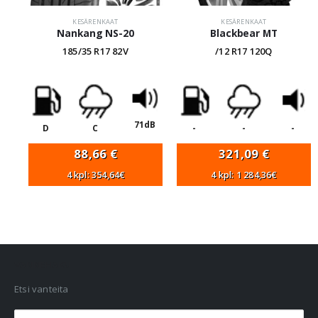
KESÄRENKAAT
KESÄRENKAAT
Nankang NS-20
Blackbear MT
185/35 R17 82V
/12 R17 120Q
71dB
D
C
-
-
-
88,66
€
321,09
€
4 kpl: 354,64€
4 kpl: 1 284,36€
VANNEHAKU
Etsi vanteita