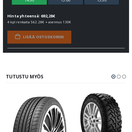
Hinta yhteensä: 692,28€
4 kpl renkaita
562.28€
+ asennus
130€
LISÄÄ OSTOSKORIIN
TUTUSTU MYÖS