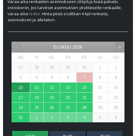
Varaa aika renkaiden asennukseen (4 kpl) ja lisää palvelu
ostoskoriin. Jos tarvitset asennuksen yksittäiselle renkaalle,
varaa aika
täältä.
Hinta pitää sisällään 4 kpl renkaita,
asennuksen ja allelaiton.
ELOKUU
2026
MA
TI
KE
TO
PE
LA
SU
27
28
29
30
31
1
2
3
4
5
6
7
8
9
10
11
12
13
14
15
16
17
18
19
20
21
22
23
24
25
26
27
28
29
30
31
1
2
3
4
5
6
14:30
15:00
15:30