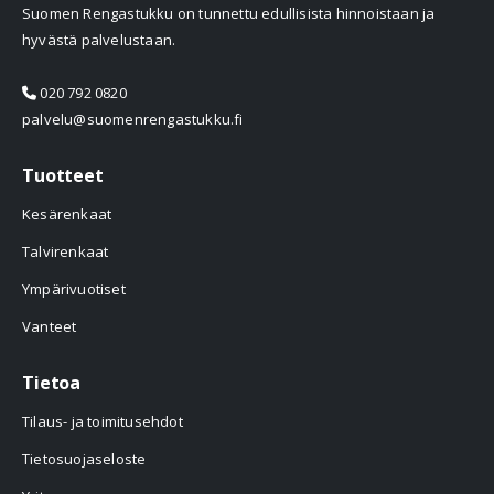
Suomen Rengastukku on tunnettu edullisista hinnoistaan ja
hyvästä palvelustaan.
020 792 0820
palvelu@suomenrengastukku.fi
Tuotteet
Kesärenkaat
Talvirenkaat
Ympärivuotiset
Vanteet
Tietoa
Tilaus- ja toimitusehdot
Tietosuojaseloste