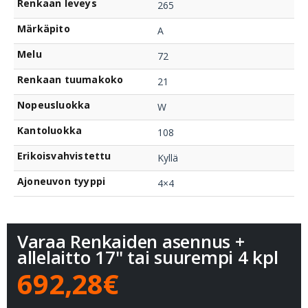
Renkaan leveys
265
Märkäpito
A
Melu
72
Renkaan tuumakoko
21
Nopeusluokka
W
Kantoluokka
108
Erikoisvahvistettu
Kyllä
Ajoneuvon tyyppi
4×4
Varaa Renkaiden asennus +
allelaitto 17" tai suurempi 4 kpl
692,28€