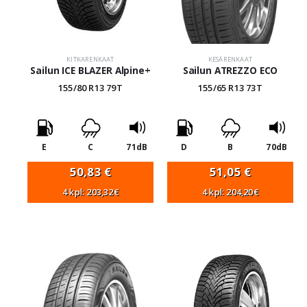
KITKARENKAAT
KESÄRENKAAT
Sailun ICE BLAZER Alpine+
Sailun ATREZZO ECO
155/80 R13 79T
155/65 R13 73T
E
C
71dB
D
B
70dB
50,83
€
51,05
€
4 kpl: 203,32€
4 kpl: 204,20€