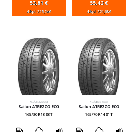
53,81
€
55,42
€
4 kpl: 215,24€
4 kpl: 221,68€
KESÄRENKAAT
KESÄRENKAAT
Sailun ATREZZO ECO
Sailun ATREZZO ECO
165/80 R13 83T
165/70 R14 81T