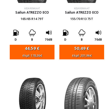
KESÄRENKAAT
KESÄRENKAAT
Sailun ATREZZO ECO
Sailun ATREZZO ECO
165/65 R14 79T
155/70 R13 75T
D
B
70dB
D
B
70dB
44,59
€
50,49
€
4 kpl: 178,36€
4 kpl: 201,96€