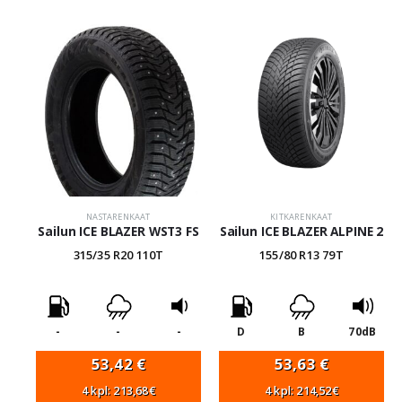
NASTARENKAAT
KITKARENKAAT
Sailun ICE BLAZER WST3 FS
Sailun ICE BLAZER ALPINE 2
315/35 R20 110T
155/80 R13 79T
-
-
-
D
B
70dB
53,42
€
53,63
€
4 kpl: 213,68€
4 kpl: 214,52€