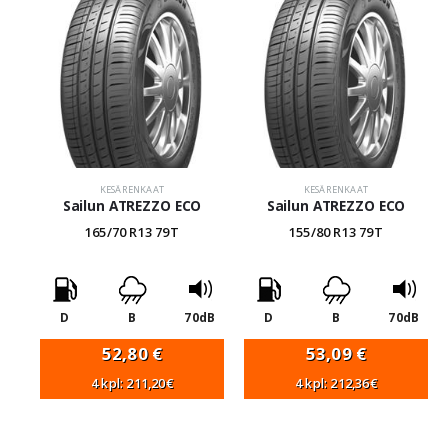
KESÄRENKAAT
KESÄRENKAAT
Sailun ATREZZO ECO
Sailun ATREZZO ECO
165/70 R13 79T
155/80 R13 79T
D
B
70dB
D
B
70dB
52,80
€
53,09
€
4 kpl: 211,20€
4 kpl: 212,36€