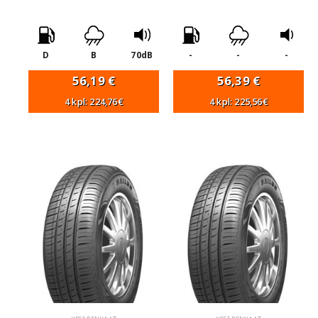
D
B
70dB
-
-
-
56,19
€
56,39
€
4 kpl: 224,76€
4 kpl: 225,56€