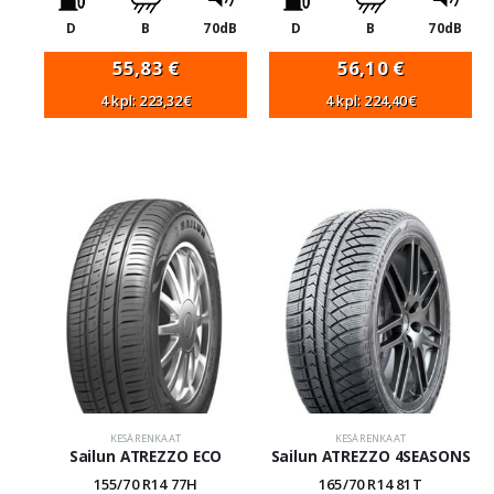
D
B
70dB
D
B
70dB
55,83
€
56,10
€
4 kpl: 223,32€
4 kpl: 224,40€
KESÄRENKAAT
KESÄRENKAAT
Sailun ATREZZO ECO
Sailun ATREZZO 4SEASONS
155/70 R14 77H
165/70 R14 81T