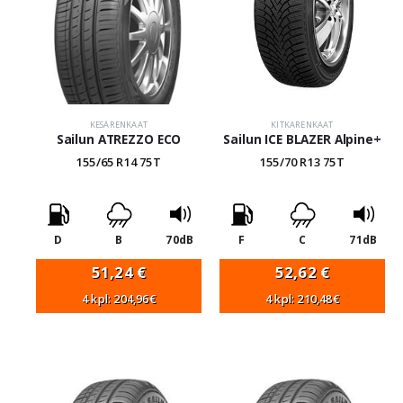
KESÄRENKAAT
KITKARENKAAT
Sailun ATREZZO ECO
Sailun ICE BLAZER Alpine+
155/65 R14 75T
155/70 R13 75T
D
B
70dB
F
C
71dB
51,24
€
52,62
€
4 kpl: 204,96€
4 kpl: 210,48€