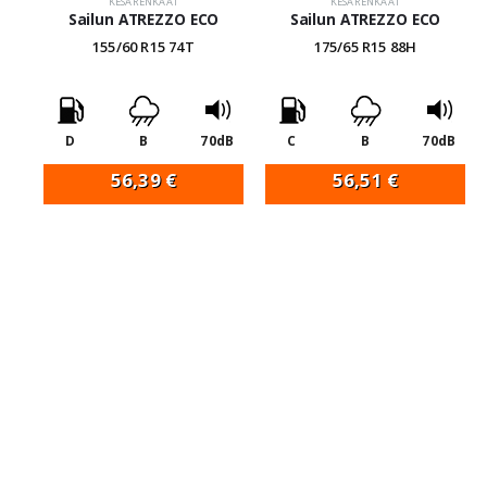
KESÄRENKAAT
KESÄRENKAAT
Sailun ATREZZO ECO
Sailun ATREZZO ECO
155/60 R15 74T
175/65 R15 88H
D
B
70dB
C
B
70dB
56,39
€
56,51
€
4 kpl: 225,56€
4 kpl: 226,04€