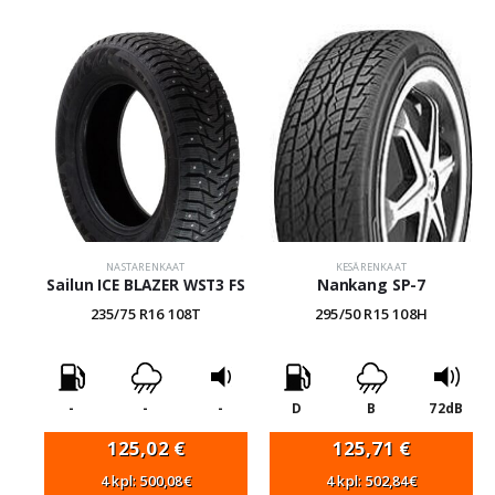
NASTARENKAAT
KESÄRENKAAT
Sailun ICE BLAZER WST3 FS
Nankang SP-7
235/75 R16 108T
295/50 R15 108H
-
-
-
D
B
72dB
125,02
€
125,71
€
4 kpl: 500,08€
4 kpl: 502,84€