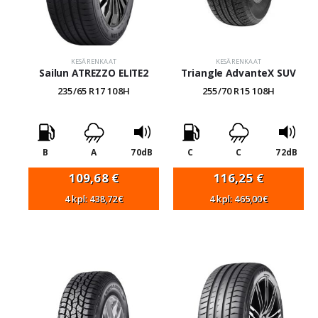
KESÄRENKAAT
KESÄRENKAAT
Sailun ATREZZO ELITE2
Triangle AdvanteX SUV
235/65 R17 108H
255/70 R15 108H
B
A
70dB
C
C
72dB
109,68
€
116,25
€
4 kpl: 438,72€
4 kpl: 465,00€