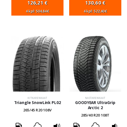
126,21
€
130,60
€
4 kpl: 504,84€
4 kpl: 522,40€
KITKARENKAAT
NASTARENKAAT
Triangle SnowLink PL02
GOODYEAR UltraGrip
Arctic 2
265/45 R20 108V
285/40 R20 108T