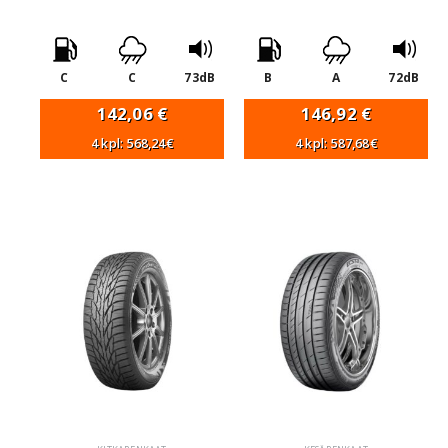
C
C
73dB
B
A
72dB
142,06
€
146,92
€
4 kpl: 568,24€
4 kpl: 587,68€