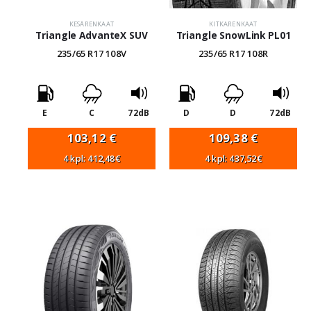
KESÄRENKAAT
KITKARENKAAT
Triangle AdvanteX SUV
Triangle SnowLink PL01
235/65 R17 108V
235/65 R17 108R
E
C
72dB
D
D
72dB
103,12
€
109,38
€
4 kpl: 412,48€
4 kpl: 437,52€