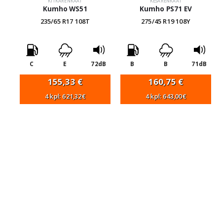
KITKARENKAAT
KESÄRENKAAT
Kumho WS51
Kumho PS71 EV
235/65 R17 108T
275/45 R19 108Y
C
E
72dB
B
B
71dB
155,33
€
160,75
€
4 kpl: 621,32€
4 kpl: 643,00€