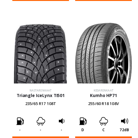
NASTARENKAAT
KESÄRENKAAT
Triangle IceLynx TI501
Kumho HP71
235/65 R17 108T
255/60 R18 108V
-
-
-
D
C
72dB