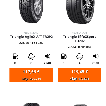
KESÄRENKAAT
KESÄRENKAAT
Triangle AgileX A/T TR292
Triangle EffeXSport
TH202
225/75 R16 108Q
265/45 R20 108Y
D
C
72dB
C
A
73dB
117,69
€
119,45
€
4 kpl: 470,76€
4 kpl: 477,80€