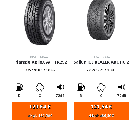
KESÄRENKAAT
KITKARENKAAT
Triangle AgileX A/T TR292
Sailun ICE BLAZER ARCTIC 2
225/70 R17 108S
235/65 R17 108T
D
C
72dB
B
C
72dB
120,64
€
121,64
€
4 kpl: 482,56€
4 kpl: 486,56€