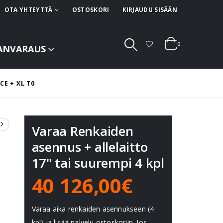
OTA YHTEYTTÄ
OSTOSKORI
KIRJAUDU SISÄÄN
0
ANVARAUS
E + XL T0
Varaa Renkaiden
asennus + allelaitto
17" tai suurempi 4 kpl
40 126,00€
Varaa aika renkaiden asennukseen (4
kpl) ja lisää palvelu ostoskoriin. Jos