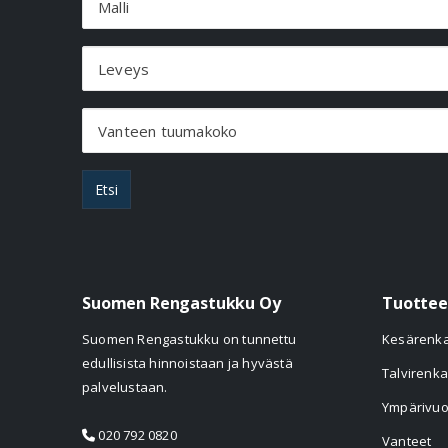
Malli
Leveys
Vanteen tuumakoko
Etsi
Suomen Rengastukku Oy
Tuottee
Suomen Rengastukku on tunnettu
Kesärenk
edullisista hinnoistaan ja hyvästä
Talvirenka
palvelustaan.
Ympärivuo
020 792 0820
Vanteet