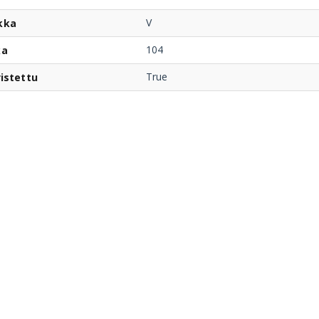
V
kka
104
ka
True
istettu