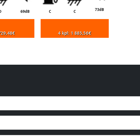
73dB
D
69dB
C
C
 729,48€
4 kpl: 1 885,56€