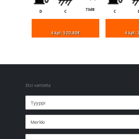
73dB
D
C
C
4 kpl: 520,80€
4 kpl:
VANNEHAKU
Etsi vanteita
Tyyppi
Merkki