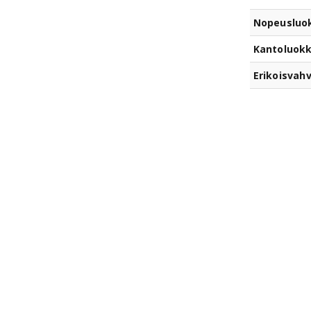
Nopeusluo
Kantoluok
Erikoisvahv