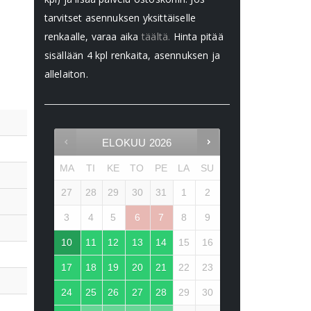
tarvitset asennuksen yksittäiselle
renkaalle, varaa aika
täältä.
Hinta pitää
sisällään 4 kpl renkaita, asennuksen ja
allelaiton.
ELOKUU
2026
MA
TI
KE
TO
PE
LA
SU
27
28
29
30
31
1
2
3
4
5
6
7
8
9
10
11
12
13
14
15
16
17
18
19
20
21
22
23
24
25
26
27
28
29
30