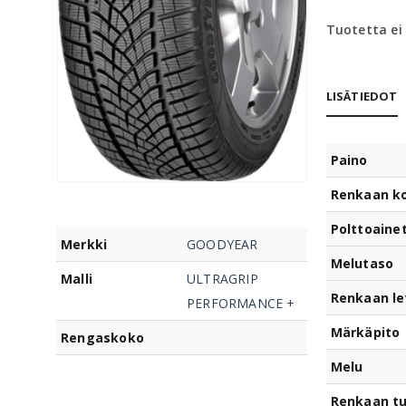
Tuotetta ei
LISÄTIEDOT
Paino
Renkaan k
Polttoaine
Merkki
GOODYEAR
Melutaso
Malli
ULTRAGRIP
Renkaan le
PERFORMANCE +
Märkäpito
Rengaskoko
Melu
Renkaan t