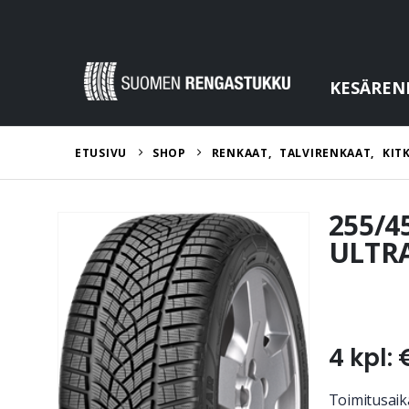
KESÄREN
ETUSIVU
SHOP
RENKAAT
,
TALVIRENKAAT
,
KIT
255/4
ULTRA
4 kpl: 
Toimitusaika