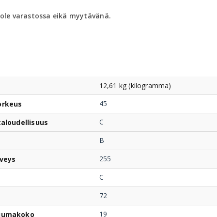
 ole varastossa eikä myytävänä.
12,61 kg (kilogramma)
45
orkeus
C
taloudellisuus
B
255
veys
C
72
19
uumakoko