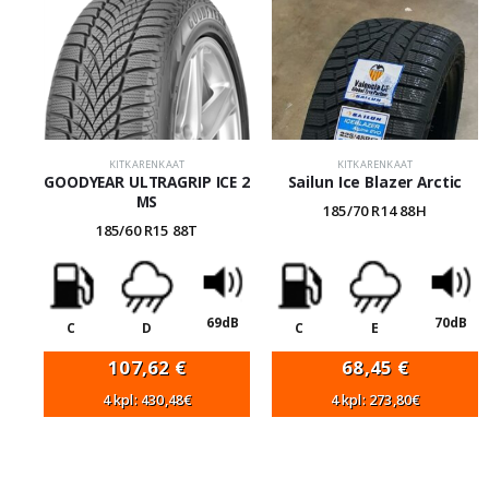
KITKARENKAAT
KITKARENKAAT
GOODYEAR ULTRAGRIP ICE 2
Sailun Ice Blazer Arctic
MS
185/70 R14 88H
185/60 R15 88T
69dB
70dB
C
D
C
E
107,62
€
68,45
€
4 kpl: 430,48€
4 kpl: 273,80€