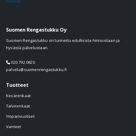
Suomen Rengastukku Oy
Suomen Rengastukku on tunnettu edullisista hinnoistaan ja
hyvästä palvelustaan.
020 792 0820
palvelu@suomenrengastukku.fi
Tuotteet
Kesärenkaat
Talvirenkaat
Ympärivuotiset
Vanteet