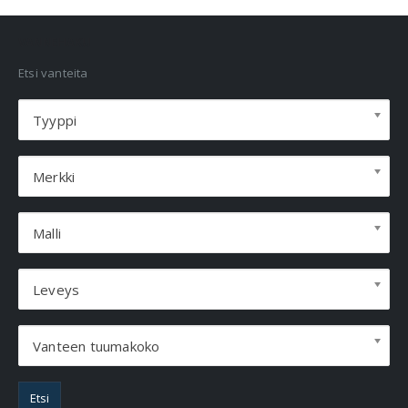
VANNEHAKU
Etsi vanteita
Tyyppi
Merkki
Malli
Leveys
Vanteen tuumakoko
Etsi