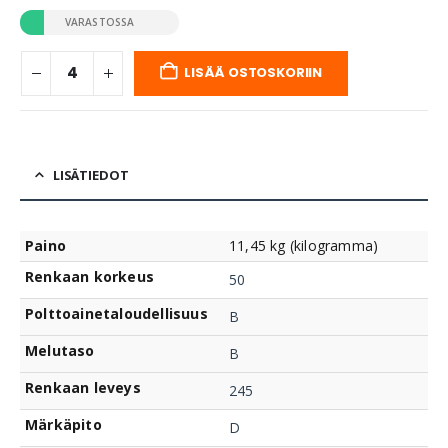
VARASTOSSA
LISÄÄ OSTOSKORIIN
LISÄTIEDOT
Paino
11,45 kg (kilogramma)
Renkaan korkeus
50
Polttoainetaloudellisuus
B
Melutaso
B
Renkaan leveys
245
Märkäpito
D