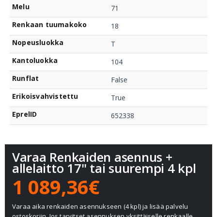
Melu
71
Renkaan tuumakoko
18
Nopeusluokka
T
Kantoluokka
104
Runflat
False
Erikoisvahvistettu
True
EprelID
652338
Varaa Renkaiden asennus +
allelaitto 17" tai suurempi 4 kpl
1 089,36€
Varaa aika renkaiden asennukseen (4 kpl) ja lisää palvelu
ostoskoriin. Jos tarvitset asennuksen yksittäiselle renkaalle,