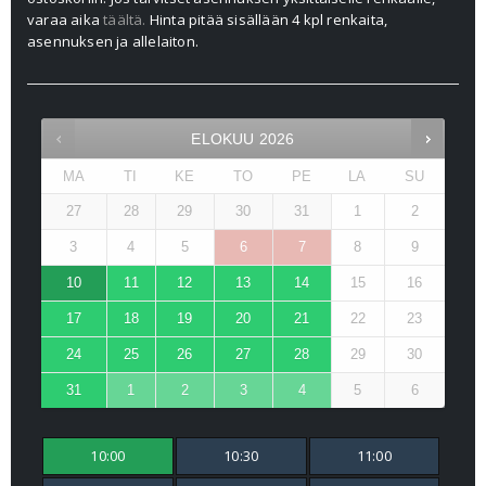
varaa aika
täältä.
Hinta pitää sisällään 4 kpl renkaita,
asennuksen ja allelaiton.
ELOKUU
2026
MA
TI
KE
TO
PE
LA
SU
27
28
29
30
31
1
2
3
4
5
6
7
8
9
10
11
12
13
14
15
16
17
18
19
20
21
22
23
24
25
26
27
28
29
30
31
1
2
3
4
5
6
10:00
10:30
11:00