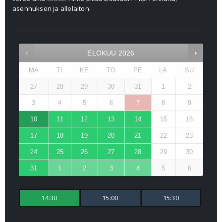
asennuksen ja allelaiton.
ELOKUU
2026
MA
TI
KE
TO
PE
LA
SU
27
28
29
30
31
1
2
3
4
5
6
7
8
9
10
11
12
13
14
15
16
17
18
19
20
21
22
23
24
25
26
27
28
29
30
31
1
2
3
4
5
6
14:30
15:00
15:30