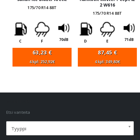
2 W616
175/70 R14 88T
175/70 R14 88T
70dB
71dB
C
F
D
E
63,23
€
87,45
€
4 kpl: 252,92€
4 kpl: 349,80€
VANNEHAKU
Etsi vanteita
Tyyppi