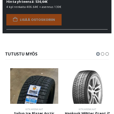
Hinta yhteensä: 536,64€
4 kpl renkaita
406.64€
+ asennus
130€
LISÄÄ OSTOSKORIIN
TUTUSTU MYÖS
KITKARENKAAT
KITKARENKAAT
Sailun Ice Blazer Arctic
Hankook WiNter i*cept iZ