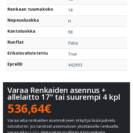
Renkaan tuumakoko
18
Nopeusluokka
H
Kantoluokka
98
Runflat
False
Erikoisvahvistettu
True
EprelID
442993
Varaa Renkaiden asennus +
allelaitto 17" tai suurempi 4 kpl
536,64€
Varaa aika renkaiden asennukseen (4 kpl) ja lisää palvelu
ostoskoriin. Jos tarvitset asennuksen yksittäiselle renkaalle,
varaa aika
täältä.
Hinta pitää sisällään 4 kpl renkaita,