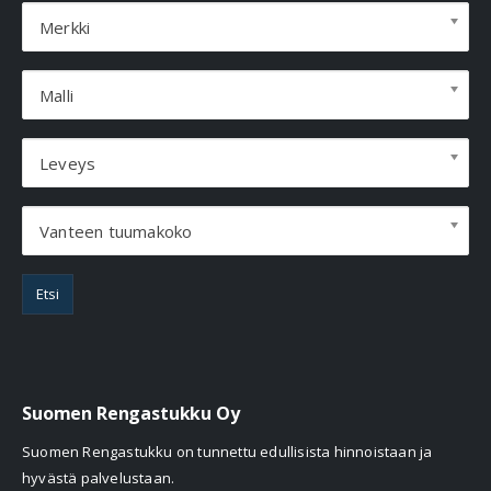
Merkki
Malli
Leveys
Vanteen tuumakoko
Etsi
Suomen Rengastukku Oy
Suomen Rengastukku on tunnettu edullisista hinnoistaan ja
hyvästä palvelustaan.