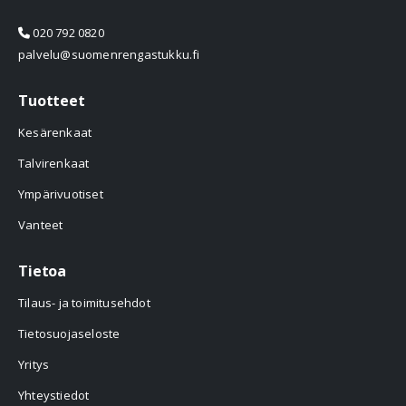
020 792 0820
palvelu@suomenrengastukku.fi
Tuotteet
Kesärenkaat
Talvirenkaat
Ympärivuotiset
Vanteet
Tietoa
Tilaus- ja toimitusehdot
Tietosuojaseloste
Yritys
Yhteystiedot