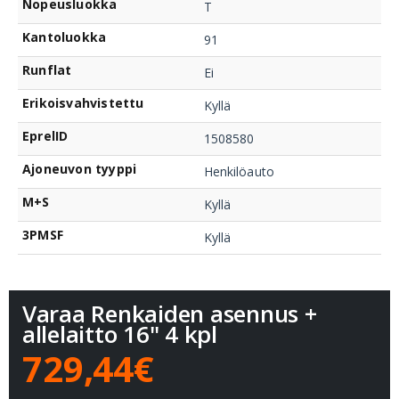
Nopeusluokka
T
Kantoluokka
91
Runflat
Ei
Erikoisvahvistettu
Kyllä
EprelID
1508580
Ajoneuvon tyyppi
Henkilöauto
M+S
Kyllä
3PMSF
Kyllä
Varaa Renkaiden asennus +
allelaitto 16" 4 kpl
729,44€