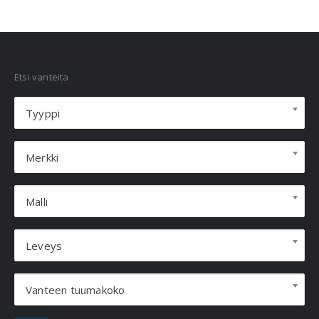
VANNEHAKU
Etsi vanteita
Tyyppi
Merkki
Malli
Leveys
Vanteen tuumakoko