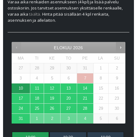
Varaa aika renkaiden asennukseen (4 kpl) ja lisää palvelu
ostoskoriin. Jos tarvitset asennuksen yksittäiselle renkaalle,
varaa aika
täältä.
Hinta pitää sisällään 4 kpl renkaita,
asennuksen ja allelaiton.
ELOKUU
2026
MA
TI
KE
TO
PE
LA
SU
27
28
29
30
31
1
2
3
4
5
6
7
8
9
10
11
12
13
14
15
16
17
18
19
20
21
22
23
24
25
26
27
28
29
30
31
1
2
3
4
5
6