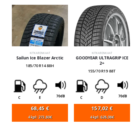
KITKARENKAAT
KITKARENKAAT
Sailun Ice Blazer Arctic
GOODYEAR ULTRAGRIP ICE
2+
185/70 R14 88H
155/70 R19 88T
70dB
70dB
C
E
C
D
68,45
€
157,02
€
4 kpl: 273,80€
4 kpl: 628,08€