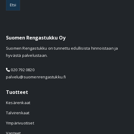
Etsi
Suomen Rengastukku Oy
Suomen Rengastukku on tunnettu edullisista hinnoistaan ja
hyvästä palvelustaan.
020 792 0820
palvelu@suomenrengastukku.fi
Tuotteet
Kesärenkaat
Talvirenkaat
Ympärivuotiset
Vanteet