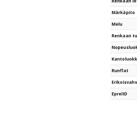
Renkaan le
Märkäpito
Melu
Renkaan t
Nopeusluo
Kantoluok
Runflat
Erikoisvahv
EprelID