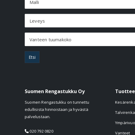
Malli
Leveys
Vanteen tuumakoko
Etsi
Suomen Rengastukku Oy
Tuottee
Suomen Rengastukku on tunnettu
Kesärenk
edullisista hinnoistaan ja hyvästä
Talvirenka
palvelustaan.
Ympärivuo
020 792 0820
Vanteet