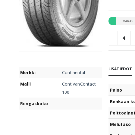
VARAS
LISÄTIEDOT
Merkki
Continental
Malli
ContiVanContact
Paino
100
Renkaan k
Rengaskoko
Polttoaine
Melutaso