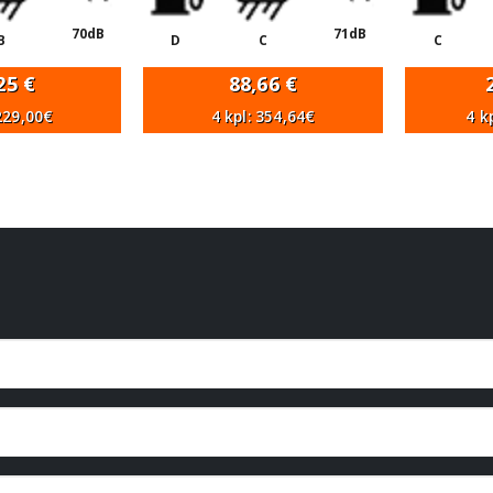
70dB
71dB
B
D
C
C
,25
€
88,66
€
 229,00€
4 kpl: 354,64€
4 k