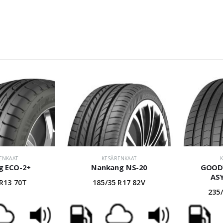
ENKAAT
KESÄRENKAAT
g ECO-2+
Nankang NS-20
GOODY
AS
 R13 70T
185/35 R17 82V
235