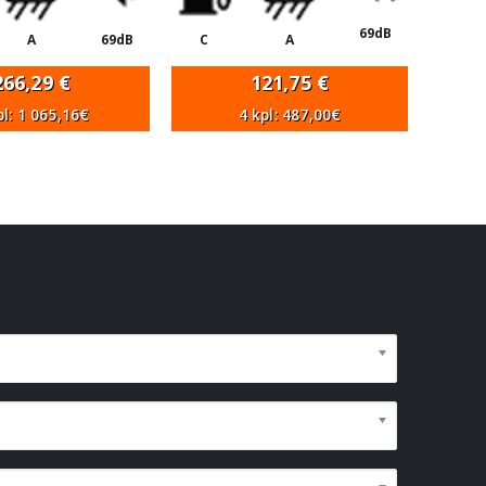
69dB
A
69dB
C
A
266,29
€
121,75
€
pl: 1 065,16€
4 kpl: 487,00€