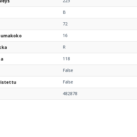
225
veys
B
72
16
uumakoko
R
kka
118
ka
False
False
istettu
482878