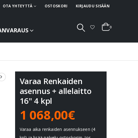
OTA YHTEYTTÄ
OSTOSKORI
KIRJAUDU SISÄÄN
0
ANVARAUS
Varaa Renkaiden
asennus + allelaitto
16" 4 kpl
1 068,00€
Varaa aika renkaiden asennukseen (4
kpl) ja lisää palvelu ostoskoriin. Jos