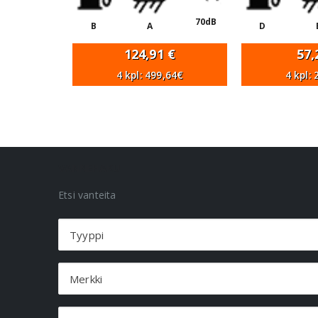
70dB
B
A
D
124,91
€
57
4 kpl: 499,64€
4 kpl:
VANNEHAKU
Etsi vanteita
Tyyppi
Merkki