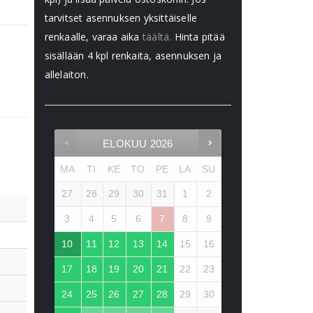
tarvitset asennuksen yksittäiselle
renkaalle, varaa aika
täältä.
Hinta pitää
sisällään 4 kpl renkaita, asennuksen ja
allelaiton.
ELOKUU
2026
MA
TI
KE
TO
PE
LA
SU
27
28
29
30
31
1
2
3
4
5
6
7
8
9
10
11
12
13
14
15
16
17
18
19
20
21
22
23
24
25
26
27
28
29
30