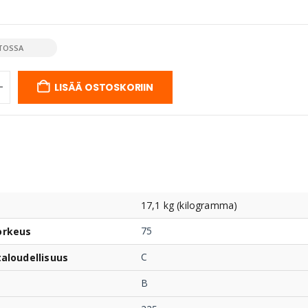
TOSSA
LISÄÄ OSTOSKORIIN
17,1 kg (kilogramma)
75
orkeus
C
taloudellisuus
B