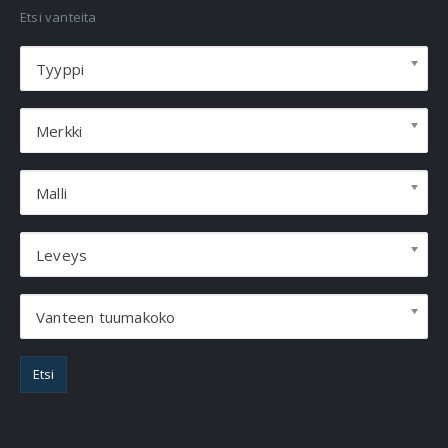
Etsi vanteita
Tyyppi
Merkki
Malli
Leveys
Vanteen tuumakoko
Etsi