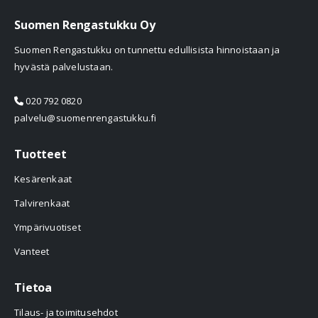
Suomen Rengastukku Oy
Suomen Rengastukku on tunnettu edullisista hinnoistaan ja
hyvästä palvelustaan.
020 792 0820
palvelu@suomenrengastukku.fi
Tuotteet
Kesärenkaat
Talvirenkaat
Ympärivuotiset
Vanteet
Tietoa
Tilaus- ja toimitusehdot