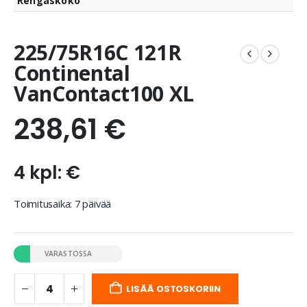
Rengaskoko
225/75R16C 121R
Continental
VanContact100 XL
238,61
€
4 kpl: €
Toimitusaika: 7 päivää
VARASTOSSA
LISÄÄ OSTOSKORIIN