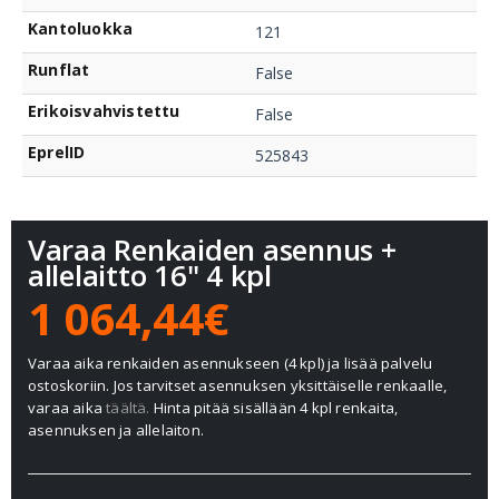
Kantoluokka
121
Runflat
False
Erikoisvahvistettu
False
EprelID
525843
Varaa Renkaiden asennus +
allelaitto 16" 4 kpl
1 064,44€
Varaa aika renkaiden asennukseen (4 kpl) ja lisää palvelu
ostoskoriin. Jos tarvitset asennuksen yksittäiselle renkaalle,
varaa aika
täältä.
Hinta pitää sisällään 4 kpl renkaita,
asennuksen ja allelaiton.