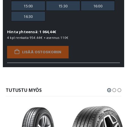
15:00
15:30
16:00
16:30
Hinta yhteensä: 1 064,44€
4 kpl renkaita
954.44€
+ asennus
110€
LISÄÄ OSTOSKORIIN
TUTUSTU MYÖS