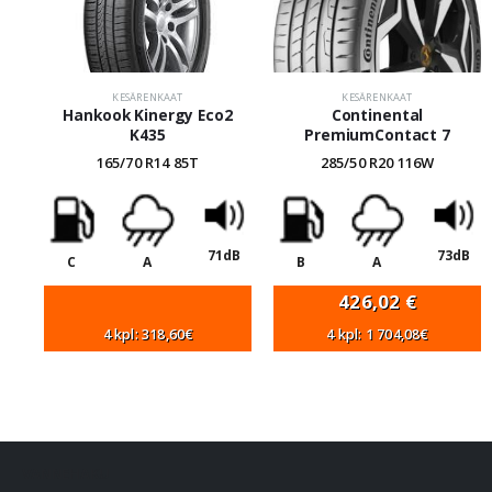
KESÄRENKAAT
KESÄRENKAAT
Hankook Kinergy Eco2
Continental
K435
PremiumContact 7
165/70 R14 85T
285/50 R20 116W
71dB
73dB
C
A
B
A
426,02
€
4 kpl: 318,60€
4 kpl: 1 704,08€
VANNEHAKU