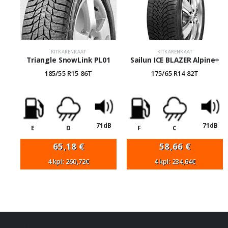
KITKARENKAAT
KITKARENKAAT
Triangle SnowLink PL01
Sailun ICE BLAZER Alpine+
185/55 R15 86T
175/65 R14 82T
71dB
71dB
E
D
F
C
65,18
€
58,66
€
4 kpl: 260,72€
4 kpl: 234,64€
VANNEHAKU