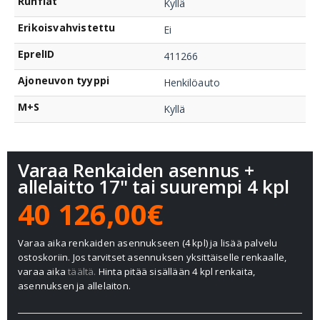
Runflat
Kyllä
Erikoisvahvistettu
Ei
EprelID
411266
Ajoneuvon tyyppi
Henkilöauto
M+S
Kyllä
Varaa Renkaiden asennus +
allelaitto 17" tai suurempi 4 kpl
40 126,00€
Varaa aika renkaiden asennukseen (4 kpl) ja lisää palvelu
ostoskoriin. Jos tarvitset asennuksen yksittäiselle renkaalle,
varaa aika
täältä.
Hinta pitää sisällään 4 kpl renkaita,
asennuksen ja allelaiton.