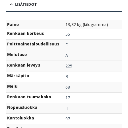
LISÄTIEDOT
Paino
13,82 kg (kilogramma)
Renkaan korkeus
55
Polttoainetaloudellisuus
D
Melutaso
A
Renkaan leveys
225
Märkäpito
B
Melu
68
Renkaan tuumakoko
17
Nopeusluokka
H
Kantoluokka
97