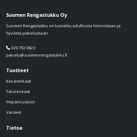
Suomen Rengastukku Oy
Suomen Rengastukku on tunnettu edullisista hinnoistaan ja
hyvästä palvelustaan.
020 792 0820
palvelu@suomenrengastukku.fi
Tuotteet
Kesärenkaat
Talvirenkaat
Ympärivuotiset
Vanteet
Tietoa