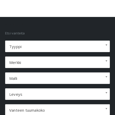
VANNEHAKU
Etsi vanteita
Tyyppi
Merkki
Malli
Leveys
Vanteen tuumakoko