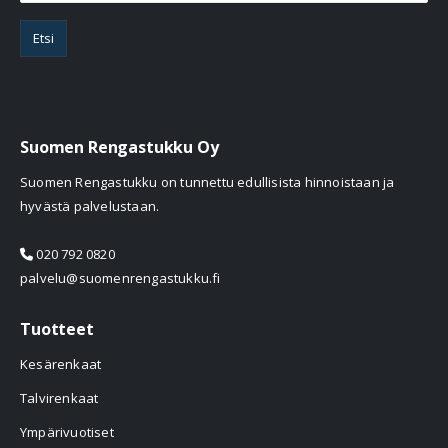
Etsi
Suomen Rengastukku Oy
Suomen Rengastukku on tunnettu edullisista hinnoistaan ja
hyvästä palvelustaan.
020 792 0820
palvelu@suomenrengastukku.fi
Tuotteet
Kesärenkaat
Talvirenkaat
Ympärivuotiset