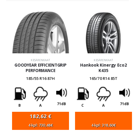
KESÄRENKAAT
KESÄRENKAAT
GOODYEAR EFFICIENTGRIP
Hankook Kinergy Eco2
PERFORMANCE
K435
185/55 R16 87H
165/70 R14 85T
71dB
71dB
B
A
C
A
182,62
€
4 kpl: 730,48€
4 kpl: 318,60€