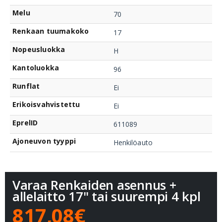
Melu
70
Renkaan tuumakoko
17
Nopeusluokka
H
Kantoluokka
96
Runflat
Ei
Erikoisvahvistettu
Ei
EprelID
611089
Ajoneuvon tyyppi
Henkilöauto
Varaa Renkaiden asennus +
allelaitto 17" tai suurempi 4 kpl
817,08€