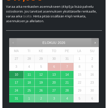
Varaa aika renkaiden asennukseen (4 kpl) ja lisää palvelu
ostoskoriin. Jos tarvitset asennuksen yksittäiselle renkaalle,
varaa aika
täältä.
Hinta pitää sisällään 4 kpl renkaita,
asennuksen ja allelaiton.
ELOKUU
2026
MA
TI
KE
TO
PE
LA
SU
27
28
29
30
31
1
2
3
4
5
6
7
8
9
10
11
12
13
14
15
16
17
18
19
20
21
22
23
24
25
26
27
28
29
30
31
1
2
3
4
5
6