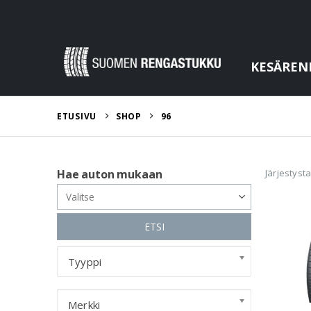
KESÄREN
ETUSIVU
SHOP
96
Järjestyst
Hae auton mukaan
ETSI
Tyyppi
Merkki