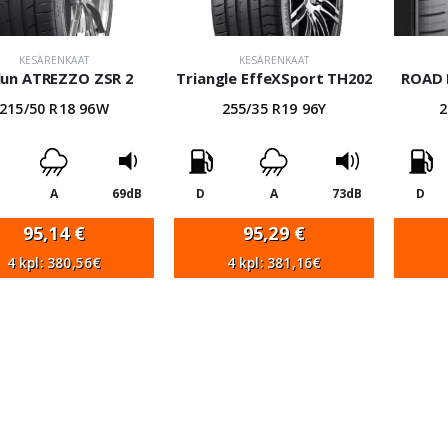
KESÄRENKAAT
KESÄRENKAAT
lun ATREZZO ZSR 2
Triangle EffeXSport TH202
ROAD 
215/50 R18 96W
255/35 R19 96Y
2
A
69dB
D
A
73dB
D
95,14
€
95,29
€
4 kpl: 380,56€
4 kpl: 381,16€