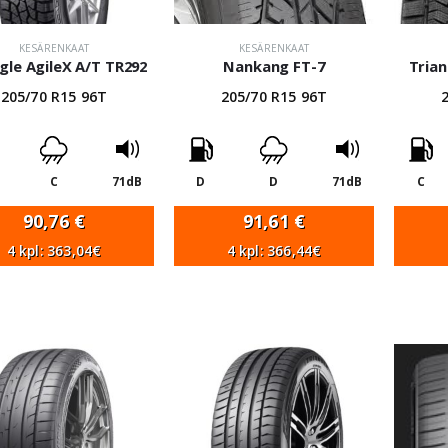
KESÄRENKAAT
KESÄRENKAAT
gle AgileX A/T TR292
Nankang FT-7
Trian
205/70 R15 96T
205/70 R15 96T
C
71dB
D
D
71dB
C
90,76
€
91,61
€
4 kpl: 363,04€
4 kpl: 366,44€