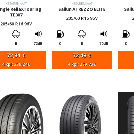
KESÄRENKAAT
KESÄRENKAAT
angle ReliaXTouring
Sailun ATREZZO ELITE
Sai
TE307
205/60 R16 96V
205/60 R16 96V
B
72dB
C
B
70dB
C
72,31
€
72,43
€
4 kpl: 289,24€
4 kpl: 289,72€