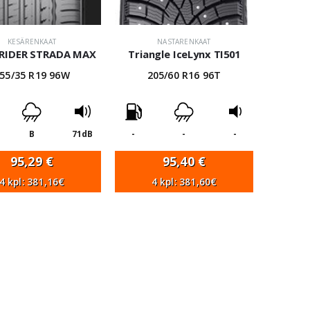
KESÄRENKAAT
NASTARENKAAT
RIDER STRADA MAX
Triangle IceLynx TI501
55/35 R19 96W
205/60 R16 96T
B
71dB
-
-
-
95,29
€
95,40
€
4 kpl: 381,16€
4 kpl: 381,60€