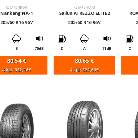
KESÄRENKAAT
KESÄRENKAAT
Nankang NA-1
Sailun ATREZZO ELITE2
ROA
205/60 R16 96V
205/60 R16 96V
B
70dB
C
A
71dB
C
80,54
€
80,65
€
4 kpl: 322,16€
4 kpl: 322,60€