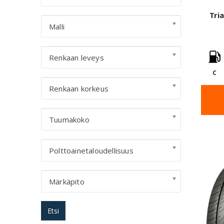
Tri
Malli
Renkaan leveys
C
Renkaan korkeus
Tuumakoko
Polttoainetaloudellisuus
Märkäpito
Etsi