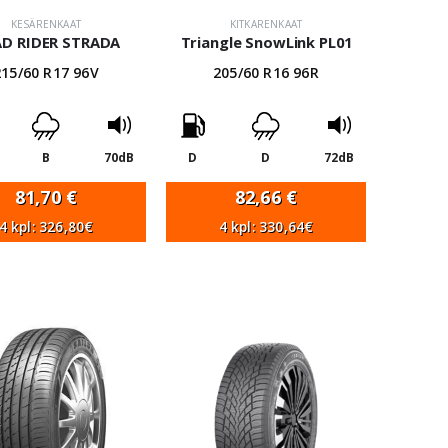
KESÄRENKAAT
KITKARENKAAT
D RIDER STRADA
Triangle SnowLink PL01
215/60 R17 96V
205/60 R16 96R
B
70dB
D
D
72dB
81,70
€
82,66
€
4 kpl: 326,80€
4 kpl: 330,64€