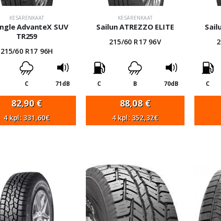
KESÄRENKAAT
KESÄRENKAAT
angle AdvanteX SUV
Sailun ATREZZO ELITE
Sail
TR259
215/60 R17 96V
2
215/60 R17 96H
C
71dB
C
B
70dB
C
82,90
€
88,08
€
4 kpl: 331,60€
4 kpl: 352,32€