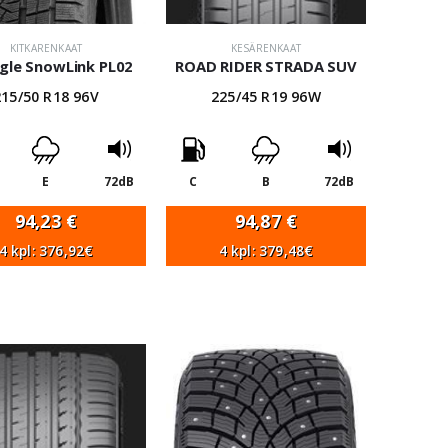
KITKARENKAAT
KESÄRENKAAT
gle SnowLink PL02
ROAD RIDER STRADA SUV
215/50 R18 96V
225/45 R19 96W
E
72dB
C
B
72dB
94,23
€
94,87
€
4 kpl: 376,92€
4 kpl: 379,48€