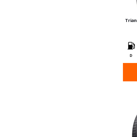
Trian
D