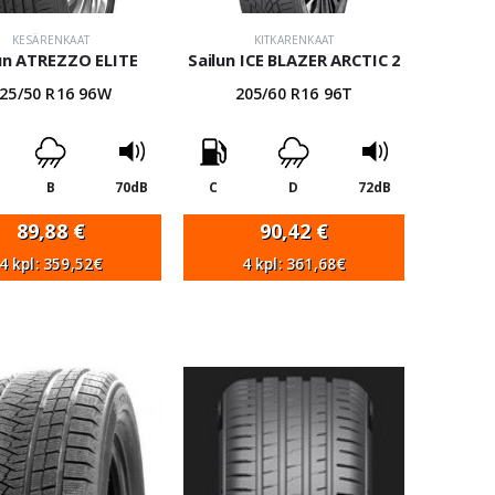
KESÄRENKAAT
KITKARENKAAT
un ATREZZO ELITE
Sailun ICE BLAZER ARCTIC 2
25/50 R16 96W
205/60 R16 96T
B
70dB
C
D
72dB
89,88
€
90,42
€
4 kpl: 359,52€
4 kpl: 361,68€