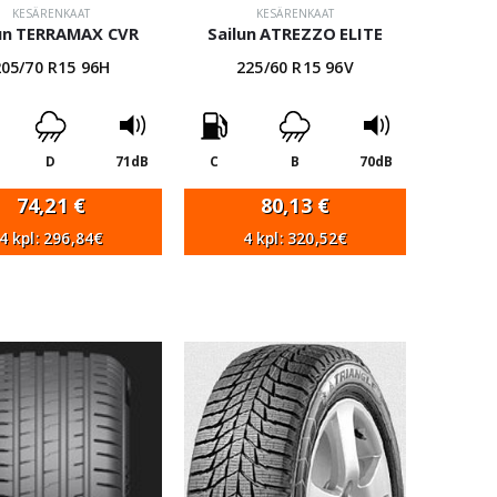
KESÄRENKAAT
KESÄRENKAAT
lun TERRAMAX CVR
Sailun ATREZZO ELITE
205/70 R15 96H
225/60 R15 96V
D
71dB
C
B
70dB
74,21
€
80,13
€
4 kpl: 296,84€
4 kpl: 320,52€