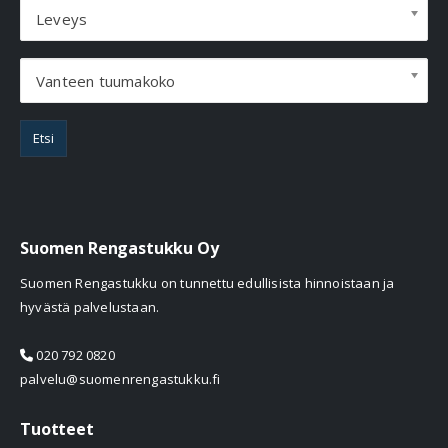
Leveys
Vanteen tuumakoko
Etsi
Suomen Rengastukku Oy
Suomen Rengastukku on tunnettu edullisista hinnoistaan ja
hyvästä palvelustaan.
020 792 0820
palvelu@suomenrengastukku.fi
Tuotteet