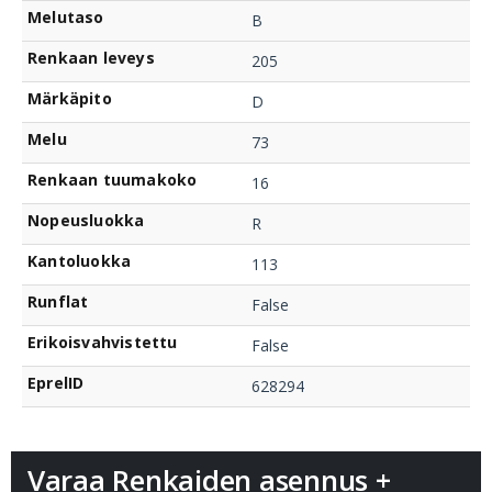
Melutaso
B
Renkaan leveys
205
Märkäpito
D
Melu
73
Renkaan tuumakoko
16
Nopeusluokka
R
Kantoluokka
113
Runflat
False
Erikoisvahvistettu
False
EprelID
628294
Varaa Renkaiden asennus +