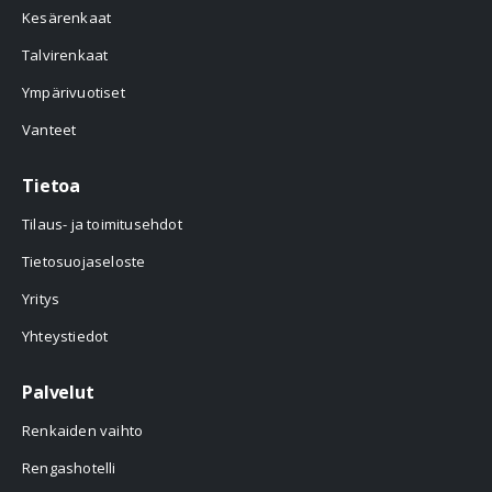
Kesärenkaat
Talvirenkaat
Ympärivuotiset
Vanteet
Tietoa
Tilaus- ja toimitusehdot
Tietosuojaseloste
Yritys
Yhteystiedot
Palvelut
Renkaiden vaihto
Rengashotelli