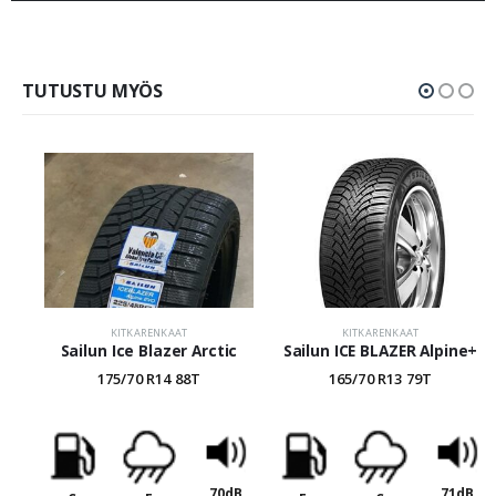
TUTUSTU MYÖS
KITKARENKAAT
KITKARENKAAT
Sailun Ice Blazer Arctic
Sailun ICE BLAZER Alpine+
175/70 R14 88T
165/70 R13 79T
70dB
71dB