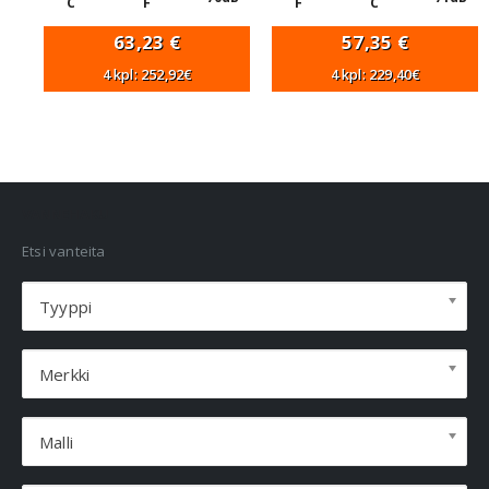
C
F
F
C
63,23
€
57,35
€
4 kpl: 252,92€
4 kpl: 229,40€
VANNEHAKU
Etsi vanteita
Tyyppi
Merkki
Malli