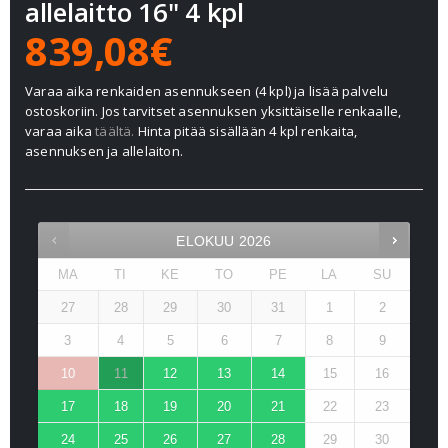
allelaitto 16" 4 kpl
839,08€
Varaa aika renkaiden asennukseen (4 kpl) ja lisää palvelu
ostoskoriin. Jos tarvitset asennuksen yksittäiselle renkaalle,
varaa aika
täältä.
Hinta pitää sisällään 4 kpl renkaita,
asennuksen ja allelaiton.
ELOKUU
2026
MA
TI
KE
TO
PE
LA
SU
27
28
29
30
31
1
2
3
4
5
6
7
8
9
10
11
12
13
14
15
16
17
18
19
20
21
22
23
24
25
26
27
28
29
30