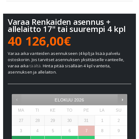
Varaa Renkaiden asennus +
allelaitto 17" tai suurempi 4 kpl
40 126,00€
Varaa aika vanteiden asennukseen (4 kpl) ja lisää palvelu
ostoskoriin. Jos tarvitset asennuksen yksittäiselle vanteelle,
varaa aika
täältä.
Hinta pitää sisällään 4 kpl vanteita,
asennuksen ja allelaiton.
ELOKUU
2026
MA
TI
KE
TO
PE
LA
SU
27
28
29
30
31
1
2
3
4
5
6
7
8
9