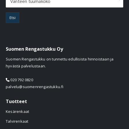
Vanteen tuumakoko
Etsi
Suomen Rengastukku Oy
Suomen Rengastukku on tunnettu edullisista hinnoistaan ja
hyvästä palvelustaan.
020 792 0820
palvelu@suomenrengastukku.fi
Tuotteet
Kesärenkaat
Talvirenkaat