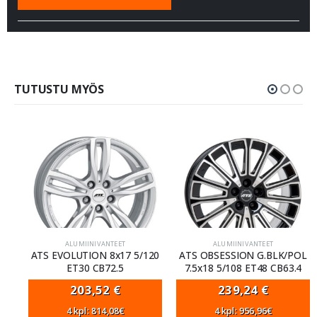
TUTUSTU MYÖS
ALUMIINIVANTEET
ALUMIINIVANTEET
ATS EVOLUTION 8x17 5/120
ATS OBSESSION G.BLK/POL
ET30 CB72.5
7.5x18 5/108 ET48 CB63.4
203,52
€
239,24
€
4 kpl: 814,08€
4 kpl: 956,96€