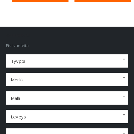
VANNEHAKU
Etsi vanteita
Tyyppi
Merkki
Malli
Leveys