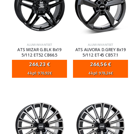
ALUMIINIVANTEET
ALUMIINIVANTEET
ATS MIZAR G.BLK 8x19
ATS AUVORA D.GREY 8x19
5/112 ET52 CB66.5
5/112 ET45 CB57.1
244,23
€
244,56
€
4 kpl: 976,92€
4 kpl: 978,24€