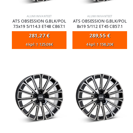
ALUMIINIVANTEET
ALUMIINIVANTEET
ATS OBSESSION G.BLK/POL
ATS OBSESSION G.BLK/POL
7.5x19 5/114.3 ET48 CB67.1
8x19 5/112 ET45 CB57.1
281,27
€
289,55
€
4 kpl: 1 125,08€
4 kpl: 1 158,20€