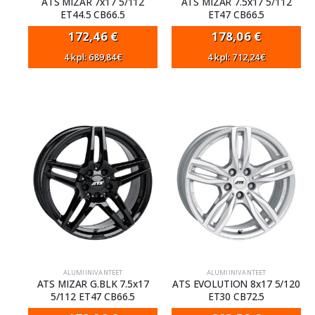
ATS MIZAR 7x17 5/112
ATS MIZAR 7.5x17 5/112
ET44.5 CB66.5
ET47 CB66.5
172,46
€
178,06
€
4 kpl: 689,84€
4 kpl: 712,24€
ALUMIINIVANTEET
ALUMIINIVANTEET
ATS MIZAR G.BLK 7.5x17
ATS EVOLUTION 8x17 5/120
5/112 ET47 CB66.5
ET30 CB72.5