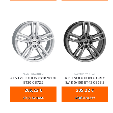
ALUMIINIVANTEET
ALUMIINIVANTEET
ATS EVOLUTION 8x18 5/120
ATS EVOLUTION G.GREY
ET30 CB72.5
8x18 5/108 ET42 CB63.3
205,22
€
205,22
€
4 kpl: 820,88€
4 kpl: 820,88€