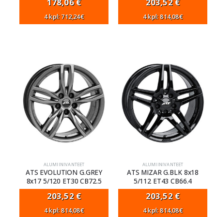
178,06
€
203,52
€
4 kpl: 712,24€
4 kpl: 814,08€
ALUMIINIVANTEET
ALUMIINIVANTEET
ATS EVOLUTION G.GREY
ATS MIZAR G.BLK 8x18
8x17 5/120 ET30 CB72.5
5/112 ET43 CB66.4
203,52
€
203,52
€
4 kpl: 814,08€
4 kpl: 814,08€