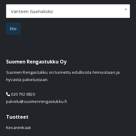
Vanteen tuumakoko
Etsi
Suomen Rengastukku Oy
Suomen Rengastukku on tunnettu edullisista hinnoistaan ja
hyvästä palvelustaan.
020 792 0820
palvelu@suomenrengastukku.fi
Tuotteet
Kesärenkaat