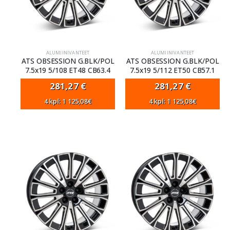
ALUMIINIVANTEET
ALUMIINIVANTEET
ATS OBSESSION G.BLK/POL
ATS OBSESSION G.BLK/POL
7.5x19 5/108 ET48 CB63.4
7.5x19 5/112 ET50 CB57.1
281,27
€
281,27
€
4 kpl: 1 125,08€
4 kpl: 1 125,08€