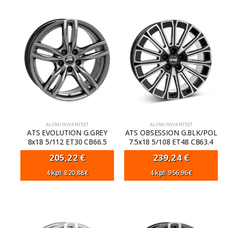
ALUMIINIVANTEET
ALUMIINIVANTEET
ATS EVOLUTION G.GREY
ATS OBSESSION G.BLK/POL
8x18 5/112 ET30 CB66.5
7.5x18 5/108 ET48 CB63.4
205,22
€
239,24
€
4 kpl: 820,88€
4 kpl: 956,96€