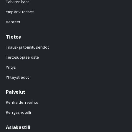
Talvirenkaat
Ympärivuotiset
Vanteet
Tietoa
Tilaus- ja toimitusehdot
Tietosuojaseloste
Yritys
Yhteystiedot
Palvelut
Renkaiden vaihto
Rengashotelli
Asiakastili