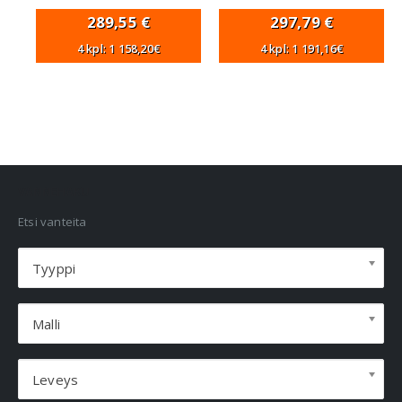
289,55
€
297,79
€
4 kpl: 1 158,20€
4 kpl: 1 191,16€
VANNEHAKU
Etsi vanteita
Tyyppi
Malli
Leveys