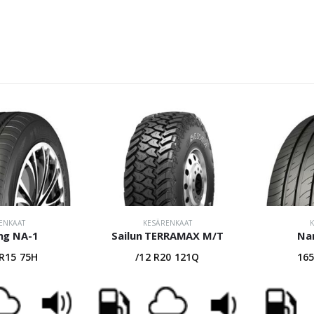
ENKAAT
KESÄRENKAAT
ng NA-1
Sailun TERRAMAX M/T
Na
 R15 75H
/12 R20 121Q
165