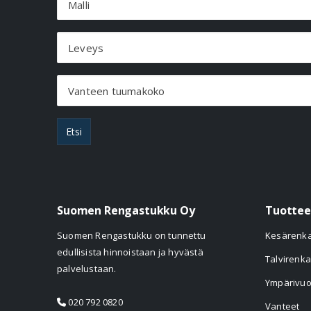
Malli
Leveys
Vanteen tuumakoko
Etsi
Suomen Rengastukku Oy
Tuottee
Suomen Rengastukku on tunnettu
Kesärenk
edullisista hinnoistaan ja hyvästä
Talvirenka
palvelustaan.
Ympärivuo
020 792 0820
Vanteet