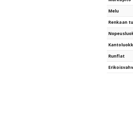
Melu
Renkaan t
Nopeusluo
Kantoluok
Runflat
Erikoisvahv