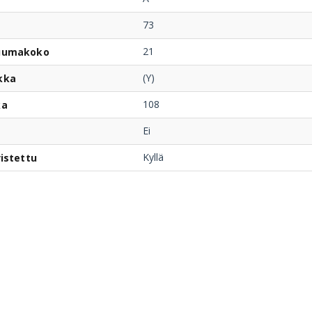
73
21
uumakoko
(Y)
kka
108
ka
Ei
Kyllä
istettu