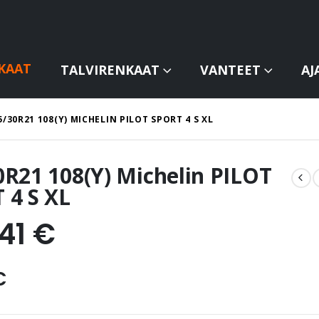
KAAT
TALVIRENKAAT
VANTEET
AJ
5/30R21 108(Y) MICHELIN PILOT SPORT 4 S XL
0R21 108(Y) Michelin PILOT
 4 S XL
,41
€
€