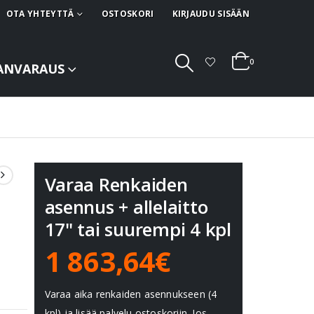
OTA YHTEYTTÄ
OSTOSKORI
KIRJAUDU SISÄÄN
0
ANVARAUS
Varaa Renkaiden
asennus + allelaitto
17" tai suurempi 4 kpl
1 863,64€
Varaa aika renkaiden asennukseen (4
kpl) ja lisää palvelu ostoskoriin. Jos