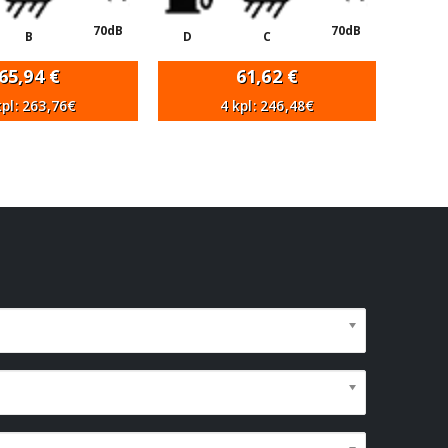
70dB
70dB
B
D
C
65,94
€
61,62
€
kpl: 263,76€
4 kpl: 246,48€