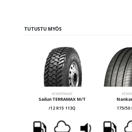
TUTUSTU MYÖS
KESÄRENKAAT
KESÄR
Sailun TERRAMAX M/T
Nanka
/12 R15 113Q
175/50