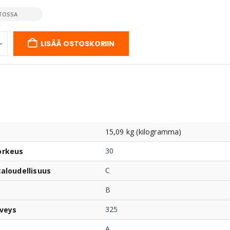
TOSSA
LISÄÄ OSTOSKORIIN
15,09 kg (kilogramma)
30
orkeus
C
taloudellisuus
B
325
veys
A