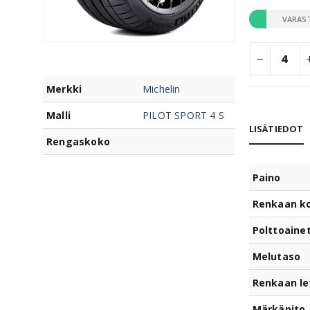
VARAS
Merkki
Michelin
Malli
PILOT SPORT 4 S
LISÄTIEDOT
Rengaskoko
Paino
Renkaan k
Polttoaine
Melutaso
Renkaan le
Märkäpito