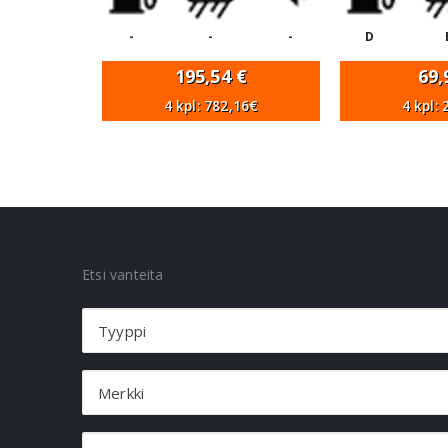
-
-
-
D
195,54
€
69
4 kpl: 782,16€
4 kpl:
VANNEHAKU
Etsi vanteita
Tyyppi
Merkki