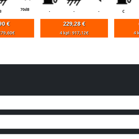
70dB
B
-
-
-
C
,90
€
229,28
€
 279,60€
4 kpl: 917,12€
4 