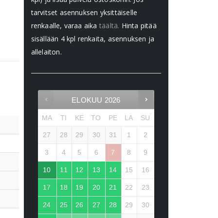
tarvitset asennuksen yksittäiselle
renkaalle, varaa aika
täältä.
Hinta pitää
sisällään 4 kpl renkaita, asennuksen ja
allelaiton.
ELOKUU
2026
MA
TI
KE
TO
PE
LA
SU
27
28
29
30
31
1
2
3
4
5
6
7
8
9
10
11
12
13
14
15
16
17
18
19
20
21
22
23
24
25
26
27
28
29
30