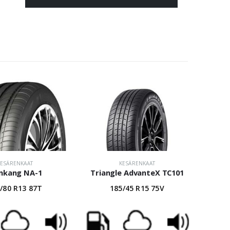
KESÄRENKAAT
KESÄRENKAAT
nkang NA-1
Triangle AdvanteX TC101
/80 R13 87T
185/45 R15 75V