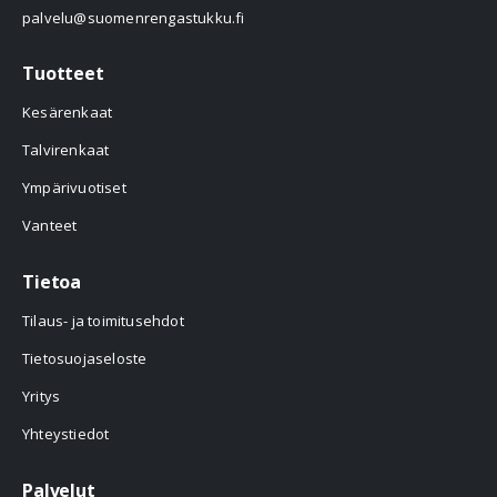
palvelu@suomenrengastukku.fi
Tuotteet
Kesärenkaat
Talvirenkaat
Ympärivuotiset
Vanteet
Tietoa
Tilaus- ja toimitusehdot
Tietosuojaseloste
Yritys
Yhteystiedot
Palvelut