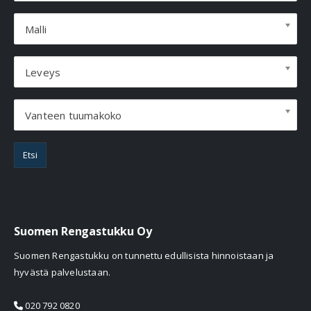
Malli
Leveys
Vanteen tuumakoko
Etsi
Suomen Rengastukku Oy
Suomen Rengastukku on tunnettu edullisista hinnoistaan ja
hyvästä palvelustaan.
020 792 0820