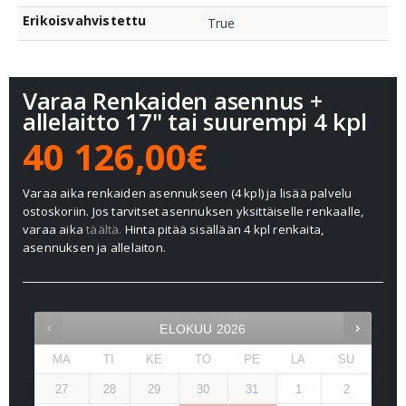
Erikoisvahvistettu
True
Varaa Renkaiden asennus +
allelaitto 17" tai suurempi 4 kpl
40 126,00€
Varaa aika renkaiden asennukseen (4 kpl) ja lisää palvelu
ostoskoriin. Jos tarvitset asennuksen yksittäiselle renkaalle,
varaa aika
täältä.
Hinta pitää sisällään 4 kpl renkaita,
asennuksen ja allelaiton.
ELOKUU
2026
MA
TI
KE
TO
PE
LA
SU
27
28
29
30
31
1
2