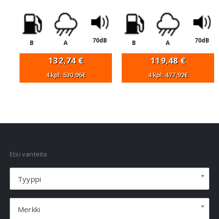
70dB
70dB
B
A
B
A
132,74
€
119,48
€
4 kpl: 530,96€
4 kpl: 477,92€
VANNEHAKU
Etsi vanteita
Tyyppi
Merkki