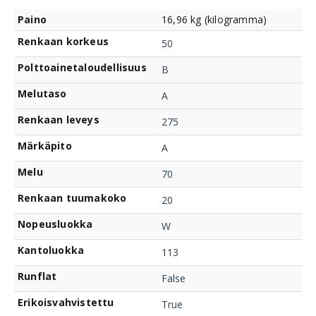
Paino
16,96 kg (kilogramma)
Renkaan korkeus
50
Polttoainetaloudellisuus
B
Melutaso
A
Renkaan leveys
275
Märkäpito
A
Melu
70
Renkaan tuumakoko
20
Nopeusluokka
W
Kantoluokka
113
Runflat
False
Erikoisvahvistettu
True