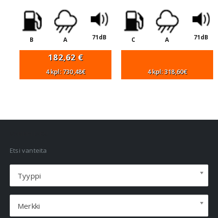
71dB
71dB
B
A
C
A
182,62
€
4 kpl: 730,48€
4 kpl: 318,60€
VANNEHAKU
Etsi vanteita
Tyyppi
Merkki