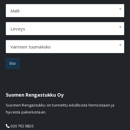
Malli
Leveys
Vanteen tuumakoko
Etsi
Suomen Rengastukku Oy
Suomen Rengastukku on tunnettu edullisista hinnoistaan ja
hyvästä palvelustaan.
020 792 0820