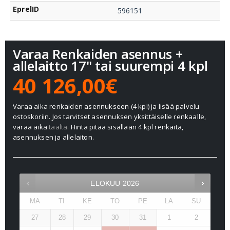
EprelID
596151
Varaa Renkaiden asennus +
allelaitto 17" tai suurempi 4 kpl
40 126,00€
Varaa aika renkaiden asennukseen (4 kpl) ja lisää palvelu
ostoskoriin. Jos tarvitset asennuksen yksittäiselle renkaalle,
varaa aika
täältä.
Hinta pitää sisällään 4 kpl renkaita,
asennuksen ja allelaiton.
ELOKUU
2026
MA
TI
KE
TO
PE
LA
SU
27
28
29
30
31
1
2