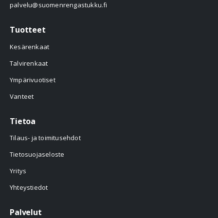
palvelu@suomenrengastukku.fi
Tuotteet
Kesärenkaat
Talvirenkaat
Ympärivuotiset
Vanteet
Tietoa
Tilaus- ja toimitusehdot
Tietosuojaseloste
Yritys
Yhteystiedot
Palvelut