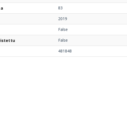
83
ka
2019
False
False
istettu
481848