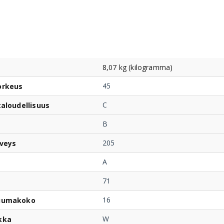
8,07 kg (kilogramma)
45
orkeus
C
taloudellisuus
B
205
veys
A
71
16
uumakoko
W
kka