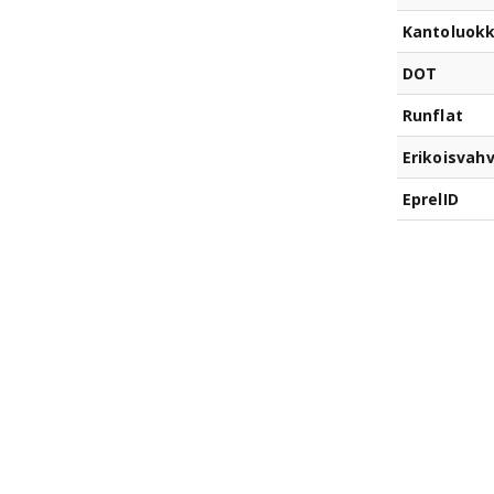
Kantoluok
DOT
Runflat
Erikoisvahv
EprelID