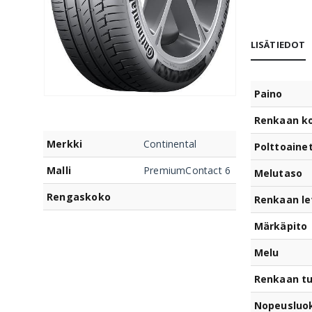
LISÄTIEDOT
Paino
Renkaan k
Merkki
Continental
Polttoaine
Malli
PremiumContact 6
Melutaso
Rengaskoko
Renkaan le
Märkäpito
Melu
Renkaan t
Nopeusluo