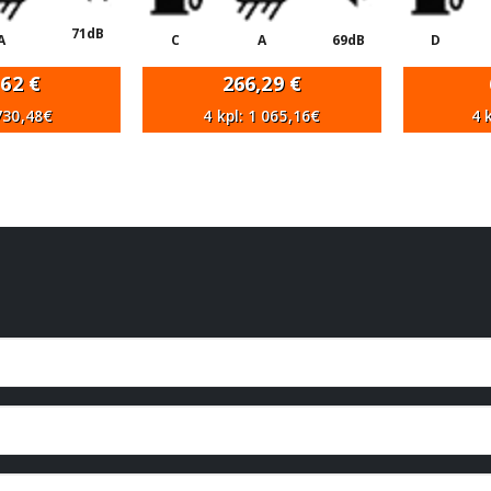
71dB
A
C
A
69dB
D
,62
€
266,29
€
 730,48€
4 kpl: 1 065,16€
4 