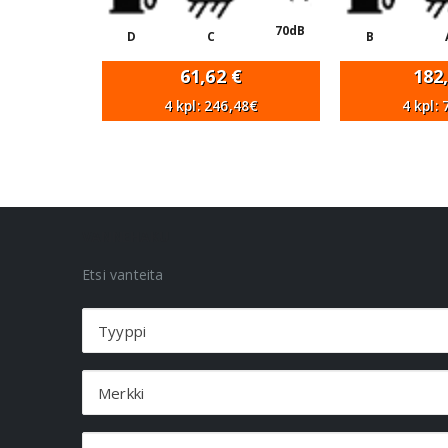
70dB
D
C
B
61,62
€
182
4 kpl: 246,48€
4 kpl:
VANNEHAKU
Etsi vanteita
Tyyppi
Merkki