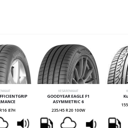
ENKAAT
KESÄRENKAAT
FFICIENTGRIP
GOODYEAR EAGLE F1
K
RMANCE
ASYMMETRIC 6
155
 R16 87H
235/45 R20 100W