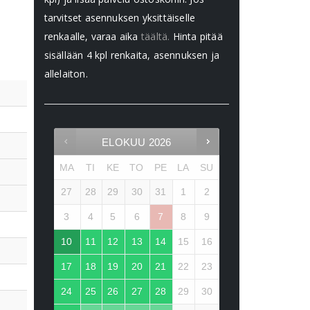
tarvitset asennuksen yksittäiselle
renkaalle, varaa aika
täältä.
Hinta pitää
sisällään 4 kpl renkaita, asennuksen ja
allelaiton.
ELOKUU
2026
MA
TI
KE
TO
PE
LA
SU
27
28
29
30
31
1
2
3
4
5
6
7
8
9
10
11
12
13
14
15
16
17
18
19
20
21
22
23
24
25
26
27
28
29
30