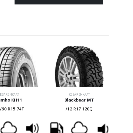
KESÄRENKAAT
KESÄRENKAAT
umho KH11
Blackbear MT
/60 R15 74T
/12 R17 120Q