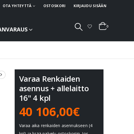
OTA YHTEYTTÄ
OSTOSKORI
KIRJAUDU SISÄÄN
0
ANVARAUS
Varaa Renkaiden
asennus + allelaitto
16" 4 kpl
40 106,00€
Varaa aika renkaiden asennukseen (4
kpl) ja lisää palvelu ostoskoriin. Jos