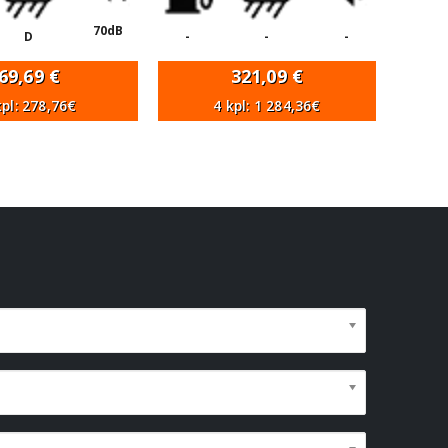
70dB
D
-
-
-
69,69
€
321,09
€
kpl: 278,76€
4 kpl: 1 284,36€