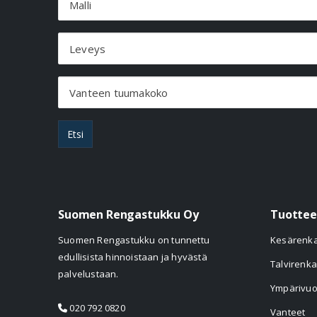
Malli
Leveys
Vanteen tuumakoko
Etsi
Suomen Rengastukku Oy
Tuottee
Suomen Rengastukku on tunnettu
Kesärenk
edullisista hinnoistaan ja hyvästä
Talvirenka
palvelustaan.
Ympärivuo
020 792 0820
Vanteet