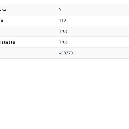
V
kka
110
ka
True
True
istettu
408373