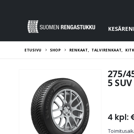
KESÄREN
ETUSIVU
SHOP
RENKAAT
,
TALVIRENKAAT
,
KIT
275/45
5 SUV
4 kpl: 
Toimitusaika