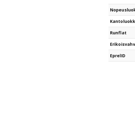
Nopeusluo
Kantoluok
Runflat
Erikoisvahv
EprelID