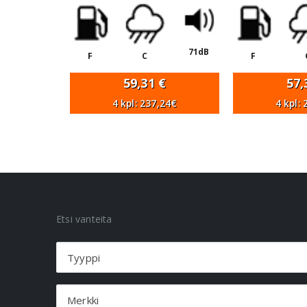
71dB
F
C
F
59,31
€
57
4 kpl: 237,24€
4 kpl:
VANNEHAKU
Etsi vanteita
Tyyppi
Merkki