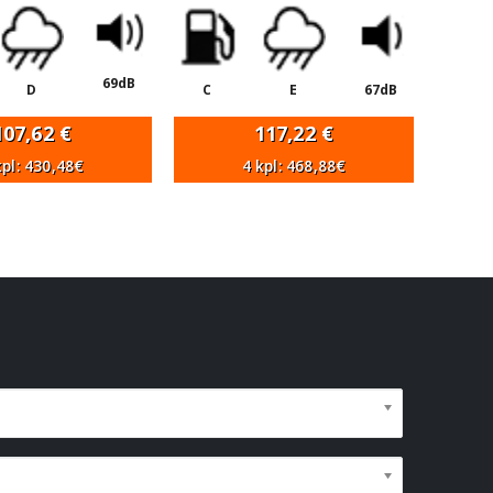
69dB
D
C
E
67dB
107,62
€
117,22
€
kpl: 430,48€
4 kpl: 468,88€