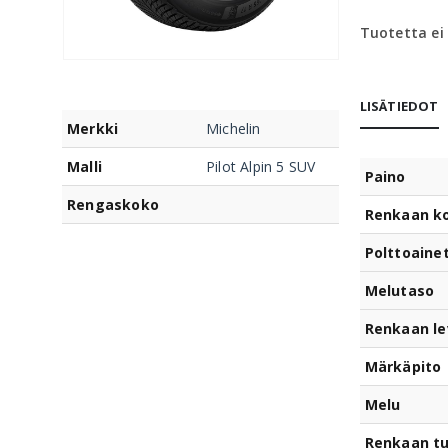
Tuotetta ei
LISÄTIEDOT
Merkki
Michelin
Malli
Pilot Alpin 5 SUV
Paino
Rengaskoko
Renkaan k
Polttoaine
Melutaso
Renkaan le
Märkäpito
Melu
Renkaan t