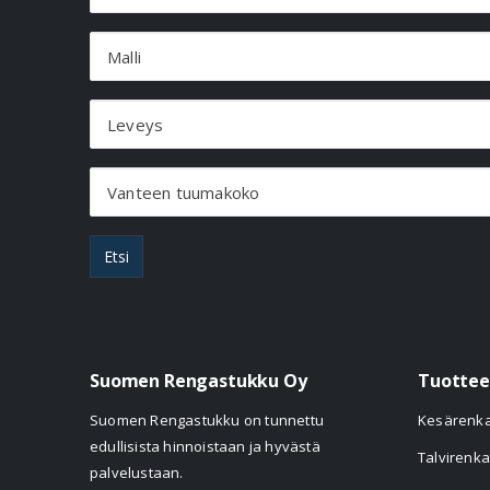
Malli
Leveys
Vanteen tuumakoko
Etsi
Suomen Rengastukku Oy
Tuottee
Suomen Rengastukku on tunnettu
Kesärenk
edullisista hinnoistaan ja hyvästä
Talvirenka
palvelustaan.