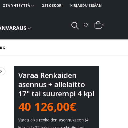
OTA YHTEYTTÄ
OSTOSKORI
KIRJAUDU SISÄÄN
0
ANVARAUS
 RG
Varaa Renkaiden
asennus + allelaitto
17" tai suurempi 4 kpl
40 126,00€
Varaa aika renkaiden asennukseen (4
kpl) ja lisää palvelu ostoskoriin. Jos