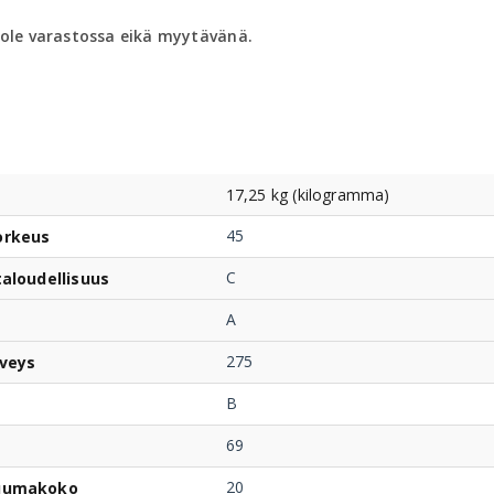
 ole varastossa eikä myytävänä.
17,25 kg (kilogramma)
45
orkeus
C
taloudellisuus
A
275
veys
B
69
20
uumakoko