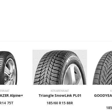
RENKAAT
KITKARENKAAT
K
LAZER Alpine+
Triangle SnowLink PL01
GOODYEAR
 R14 75T
185/60 R15 88R
185