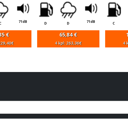
71dB
71dB
C
D
D
C
,35
€
65,84
€
 229,40€
4 kpl: 263,36€
4 