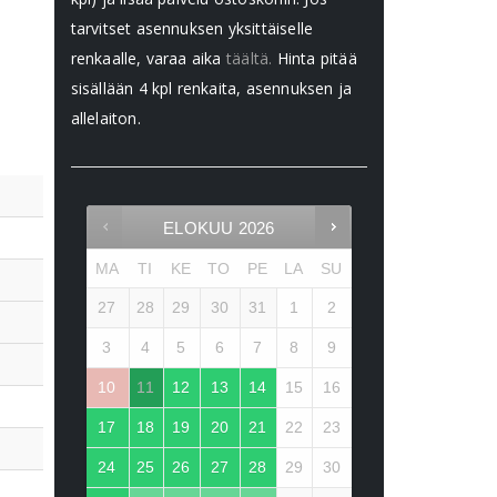
tarvitset asennuksen yksittäiselle
renkaalle, varaa aika
täältä.
Hinta pitää
sisällään 4 kpl renkaita, asennuksen ja
allelaiton.
ELOKUU
2026
MA
TI
KE
TO
PE
LA
SU
27
28
29
30
31
1
2
3
4
5
6
7
8
9
10
11
12
13
14
15
16
17
18
19
20
21
22
23
24
25
26
27
28
29
30