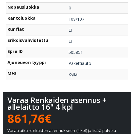
Nopeusluokka
R
Kantoluokka
109/107
Runflat
Ei
Erikoisvahvistettu
Ei
EprelID
505851
Ajoneuvon tyyppi
Pakettiauto
M+S
Kyllä
Varaa Renkaiden asennus +
allelaitto 16" 4 kpl
861,76€
Varaa aika renkaiden asennukseen (4 kpl) ja lisää palvelu