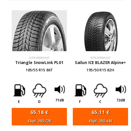
KITKARENKAAT
KITKARENKAAT
Triangle SnowLink PL01
Sailun ICE BLAZER Alpine+
185/55 R15 86T
195/50 R15 82H
71dB
72dB
E
D
F
C
65,18
€
65,11
€
4 kpl: 260,72€
4 kpl: 260,44€