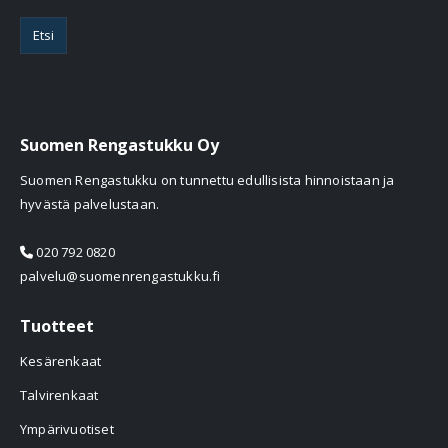
Etsi
Suomen Rengastukku Oy
Suomen Rengastukku on tunnettu edullisista hinnoistaan ja
hyvästä palvelustaan.
020 792 0820
palvelu@suomenrengastukku.fi
Tuotteet
Kesärenkaat
Talvirenkaat
Ympärivuotiset