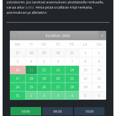
ostoskoriin. Jos tarvitset asennuksen yksittäiselle renkaalle,
varaa aika
täältä.
Hinta pitää sisällään 4 kpl renkaita,
asennuksen ja allelaiton.
ELOKUU
2026
MA
TI
KE
TO
PE
LA
SU
27
28
29
30
31
1
2
3
4
5
6
7
8
9
10
11
12
13
14
15
16
17
18
19
20
21
22
23
24
25
26
27
28
29
30
31
1
2
3
4
5
6
09:00
09:30
10:00