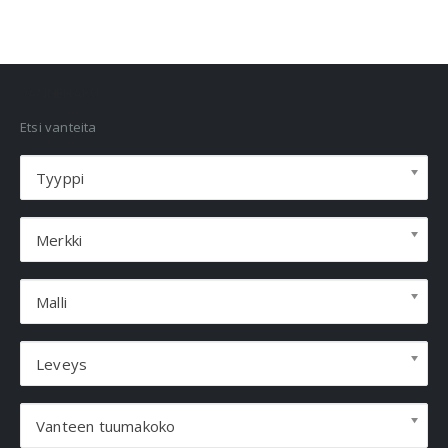
VANNEHAKU
Etsi vanteita
Tyyppi
Merkki
Malli
Leveys
Vanteen tuumakoko