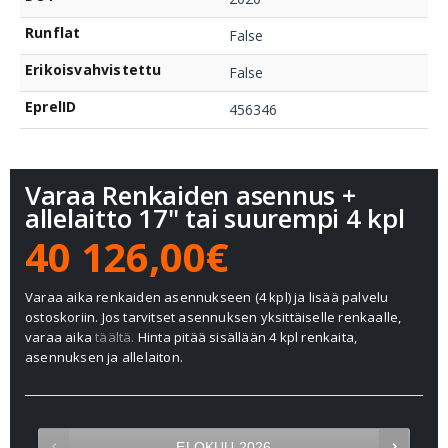
Runflat
False
Erikoisvahvistettu
False
EprelID
456346
Varaa Renkaiden asennus +
allelaitto 17" tai suurempi 4 kpl
40 126,00€
Varaa aika renkaiden asennukseen (4 kpl) ja lisää palvelu
ostoskoriin. Jos tarvitset asennuksen yksittäiselle renkaalle,
varaa aika
täältä.
Hinta pitää sisällään 4 kpl renkaita,
asennuksen ja allelaiton.
ELOKUU
2026