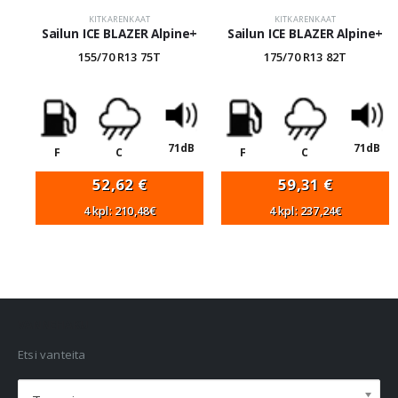
KITKARENKAAT
KITKARENKAAT
Sailun ICE BLAZER Alpine+
Sailun ICE BLAZER Alpine+
155/70 R13 75T
175/70 R13 82T
71dB
71dB
F
C
F
C
52,62
€
59,31
€
4 kpl: 210,48€
4 kpl: 237,24€
VANNEHAKU
Etsi vanteita