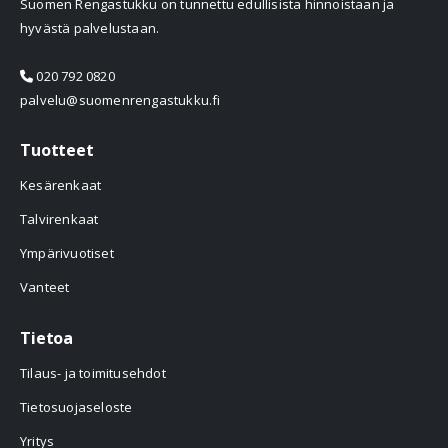
Suomen Rengastukku on tunnettu edullisista hinnoistaan ja
hyvästä palvelustaan.
020 792 0820
palvelu@suomenrengastukku.fi
Tuotteet
Kesärenkaat
Talvirenkaat
Ympärivuotiset
Vanteet
Tietoa
Tilaus- ja toimitusehdot
Tietosuojaseloste
Yritys