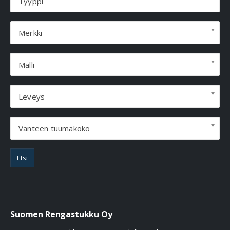
Tyyppi
Merkki
Malli
Leveys
Vanteen tuumakoko
Etsi
Suomen Rengastukku Oy