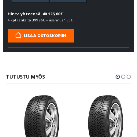
Hinta yhteensä: 40 126,00€
4 kpl renkaita
39996€
+ asennus
130€
LISÄÄ OSTOSKORIIN
TUTUSTU MYÖS