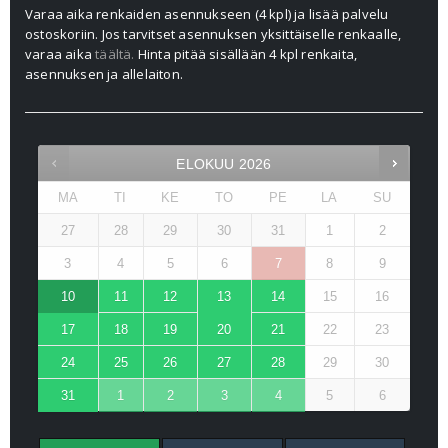
Varaa aika renkaiden asennukseen (4 kpl) ja lisää palvelu
ostoskoriin. Jos tarvitset asennuksen yksittäiselle renkaalle,
varaa aika
täältä.
Hinta pitää sisällään 4 kpl renkaita,
asennuksen ja allelaiton.
ELOKUU
2026
MA
TI
KE
TO
PE
LA
SU
27
28
29
30
31
1
2
3
4
5
6
7
8
9
10
11
12
13
14
15
16
17
18
19
20
21
22
23
24
25
26
27
28
29
30
31
1
2
3
4
5
6