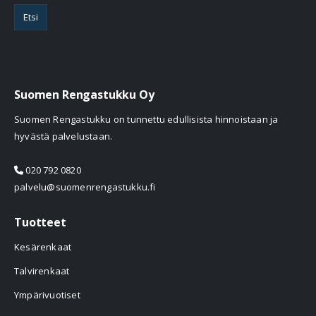
Etsi
Suomen Rengastukku Oy
Suomen Rengastukku on tunnettu edullisista hinnoistaan ja
hyvästä palvelustaan.
020 792 0820
palvelu@suomenrengastukku.fi
Tuotteet
Kesärenkaat
Talvirenkaat
Ympärivuotiset