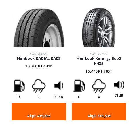
KESÄRENKAAT
KESÄRENKAAT
Hankook RADIAL RA08
Hankook Kinergy Eco2
K435
165/80 R13 94P
165/70 R14 85T
71dB
D
C
69dB
C
A
4 kpl: 419,88€
4 kpl: 318,60€