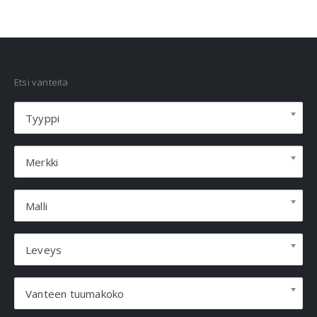
VANNEHAKU
Etsi vanteita
Tyyppi
Merkki
Malli
Leveys
Vanteen tuumakoko