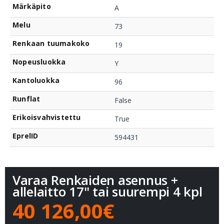
Märkäpito
A
Melu
73
Renkaan tuumakoko
19
Nopeusluokka
Y
Kantoluokka
96
Runflat
False
Erikoisvahvistettu
True
EprelID
594431
Varaa Renkaiden asennus +
allelaitto 17" tai suurempi 4 kpl
40 126,00€