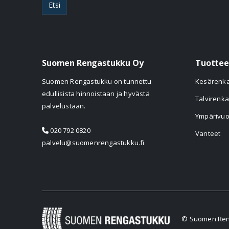
Etsi
Suomen Rengastukku Oy
Tuottee
Suomen Rengastukku on tunnettu
Kesärenk
edullisista hinnoistaan ja hyvästä
Talvirenka
palvelustaan.
Ympärivuo
020 792 0820
Vanteet
palvelu@suomenrengastukku.fi
© Suomen Reng