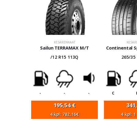
KESÄRENKAAT
KESÄR
Sailun TERRAMAX M/T
Continental 
/12 R15 113Q
265/35
-
-
-
C
195,54
€
341
4 kpl: 782,16€
4 kpl: 