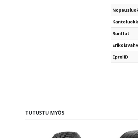
Nopeusluo
Kantoluok
Runflat
Erikoisvahv
EprelID
TUTUSTU MYÖS