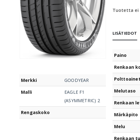
Tuotetta ei
LISÄTIEDOT
Paino
Renkaan k
Polttoaine
Merkki
GOODYEAR
Melutaso
Malli
EAGLE F1
(ASYMMETRIC) 2
Renkaan le
Rengaskoko
Märkäpito
Melu
Renkaan t