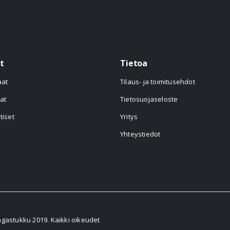
t
Tietoa
aat
Tilaus- ja toimitusehdot
at
Tietosuojaseloste
tiset
Yritys
Yhteystiedot
astukku 2019. Kaikki oikeudet