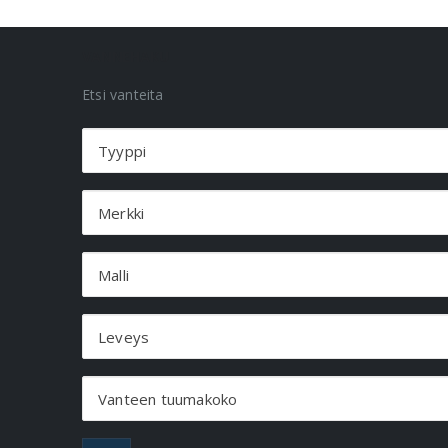
VANNEHAKU
Etsi vanteita
Tyyppi
Merkki
Malli
Leveys
Vanteen tuumakoko