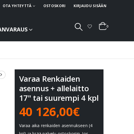
OTA YHTEYTTÄ
OSTOSKORI
KIRJAUDU SISÄÄN
0
ANVARAUS
Varaa Renkaiden
asennus + allelaitto
17" tai suurempi 4 kpl
40 126,00€
Varaa aika renkaiden asennukseen (4
kpl) ja lisää palvelu ostoskoriin. Jos