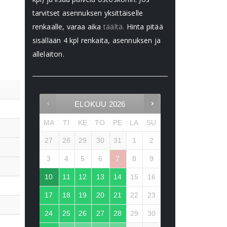
tarvitset asennuksen yksittäiselle
renkaalle, varaa aika
täältä.
Hinta pitää
sisällään 4 kpl renkaita, asennuksen ja
allelaiton.
ELOKUU
2026
MA
TI
KE
TO
PE
LA
SU
27
28
29
30
31
1
2
3
4
5
6
7
8
9
10
11
12
13
14
15
16
17
18
19
20
21
22
23
24
25
26
27
28
29
30