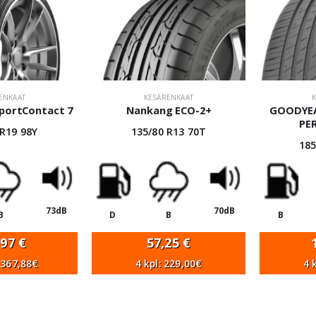
ENKAAT
KESÄRENKAAT
SportContact 7
Nankang ECO-2+
GOODYEA
PE
 R19 98Y
135/80 R13 70T
185
73dB
70dB
B
D
B
B
,97
€
57,25
€
1 367,88€
4 kpl: 229,00€
4 