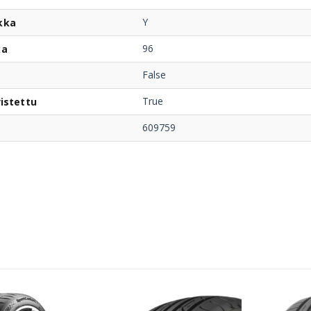
Y
kka
96
ka
False
True
istettu
609759