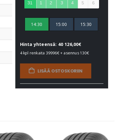
31
1
2
3
4
5
6
14:30
15:00
15:30
Hinta yhteensä: 40 126,00€
4 kpl renkaita
39996€
+ asennus
130€
LISÄÄ OSTOSKORIIN