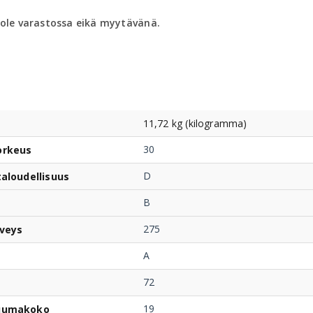
 ole varastossa eikä myytävänä.
11,72 kg (kilogramma)
30
orkeus
D
taloudellisuus
B
275
veys
A
72
19
uumakoko