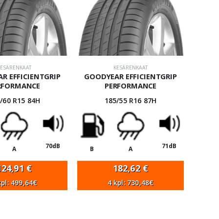
KESÄRENKAAT
KESÄRENKAAT
R EFFICIENTGRIP
GOODYEAR EFFICIENTGRIP
RFORMANCE
PERFORMANCE
/60 R15 84H
185/55 R16 87H
70dB
71dB
A
B
A
124,91
€
182,62
€
kpl: 499,64€
4 kpl: 730,48€