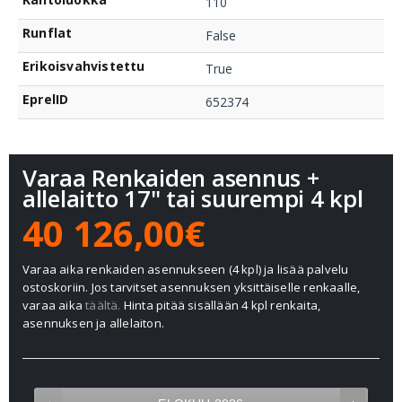
110
Runflat
False
Erikoisvahvistettu
True
EprelID
652374
Varaa Renkaiden asennus +
allelaitto 17" tai suurempi 4 kpl
40 126,00€
Varaa aika renkaiden asennukseen (4 kpl) ja lisää palvelu
ostoskoriin. Jos tarvitset asennuksen yksittäiselle renkaalle,
varaa aika
täältä.
Hinta pitää sisällään 4 kpl renkaita,
asennuksen ja allelaiton.