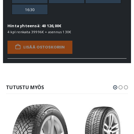
16:30
Hinta yhteensä: 40 126,00€
4 kpl renkaita
39996€
+ asennus
130€
LISÄÄ OSTOSKORIIN
TUTUSTU MYÖS