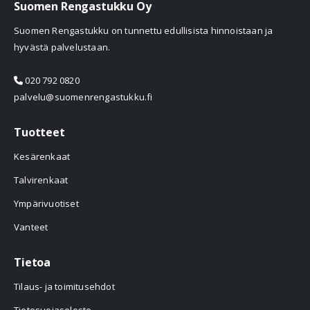
Suomen Rengastukku Oy
Suomen Rengastukku on tunnettu edullisista hinnoistaan ja
hyvästä palvelustaan.
020 792 0820
palvelu@suomenrengastukku.fi
Tuotteet
Kesärenkaat
Talvirenkaat
Ympärivuotiset
Vanteet
Tietoa
Tilaus- ja toimitusehdot
Tietosuojaseloste