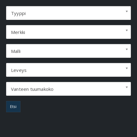
Tyyppi
Merkki
Malli
Leveys
Vanteen tuumakoko
Etsi