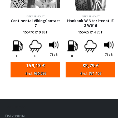
KITKARENKAAT
KITKARENKAAT
Continental VikingContact
Hankook WiNter i*cept iZ
7
2 W616
155/70 R19 88T
155/65 R14 75T
71dB
71dB
C
D
D
E
159,13
€
82,79
€
4 kpl: 636,52€
4 kpl: 331,16€
VANNEHAKU
Etsi vanteita