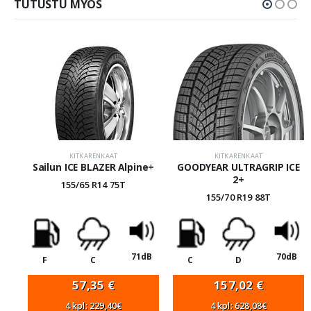
TUTUSTU MYÖS
KITKARENKAAT
KITKARENKAAT
Sailun ICE BLAZER Alpine+
GOODYEAR ULTRAGRIP ICE
2+
155/65 R14 75T
155/70 R19 88T
71dB
70dB
F
C
C
D
57,35
€
157,02
€
4 kpl: 229,40€
4 kpl: 628,08€