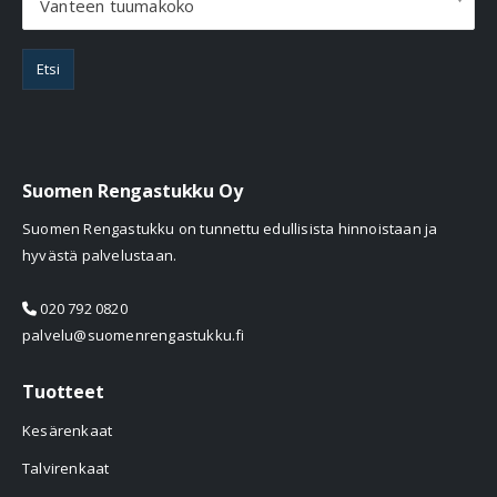
Vanteen tuumakoko
Etsi
Suomen Rengastukku Oy
Suomen Rengastukku on tunnettu edullisista hinnoistaan ja
hyvästä palvelustaan.
020 792 0820
palvelu@suomenrengastukku.fi
Tuotteet
Kesärenkaat
Talvirenkaat