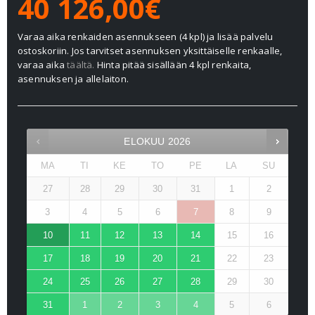
40 126,00€
Varaa aika renkaiden asennukseen (4 kpl) ja lisää palvelu
ostoskoriin. Jos tarvitset asennuksen yksittäiselle renkaalle,
varaa aika
täältä.
Hinta pitää sisällään 4 kpl renkaita,
asennuksen ja allelaiton.
ELOKUU
2026
MA
TI
KE
TO
PE
LA
SU
27
28
29
30
31
1
2
3
4
5
6
7
8
9
10
11
12
13
14
15
16
17
18
19
20
21
22
23
24
25
26
27
28
29
30
31
1
2
3
4
5
6