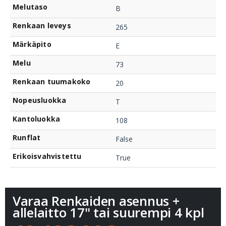
Melutaso
B
Renkaan leveys
265
Märkäpito
E
Melu
73
Renkaan tuumakoko
20
Nopeusluokka
T
Kantoluokka
108
Runflat
False
Erikoisvahvistettu
True
Varaa Renkaiden asennus +
allelaitto 17" tai suurempi 4 kpl