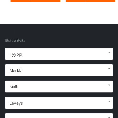
VANNEHAKU
Etsi vanteita
Tyyppi
Merkki
Malli
Leveys