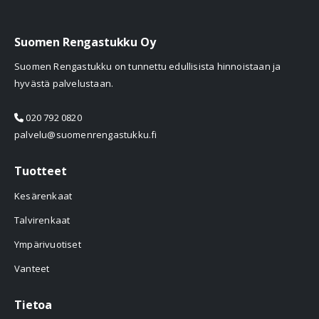
Suomen Rengastukku Oy
Suomen Rengastukku on tunnettu edullisista hinnoistaan ja
hyvästä palvelustaan.
020 792 0820
palvelu@suomenrengastukku.fi
Tuotteet
Kesärenkaat
Talvirenkaat
Ympärivuotiset
Vanteet
Tietoa