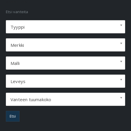
VANNEHAKU
Etsi vanteita
Tyyppi
Merkki
Malli
Leveys
Vanteen tuumakoko
Etsi