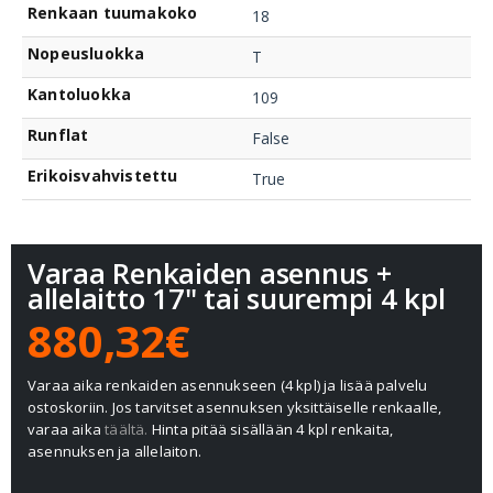
Renkaan tuumakoko
18
Nopeusluokka
T
Kantoluokka
109
Runflat
False
Erikoisvahvistettu
True
Varaa Renkaiden asennus +
allelaitto 17" tai suurempi 4 kpl
880,32€
Varaa aika renkaiden asennukseen (4 kpl) ja lisää palvelu
ostoskoriin. Jos tarvitset asennuksen yksittäiselle renkaalle,
varaa aika
täältä.
Hinta pitää sisällään 4 kpl renkaita,
asennuksen ja allelaiton.