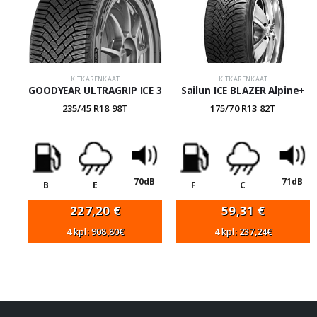
KITKARENKAAT
KITKARENKAAT
GOODYEAR ULTRAGRIP ICE 3
Sailun ICE BLAZER Alpine+
235/45 R18 98T
175/70 R13 82T
70dB
71dB
B
E
F
C
227,20
€
59,31
€
4 kpl: 908,80€
4 kpl: 237,24€