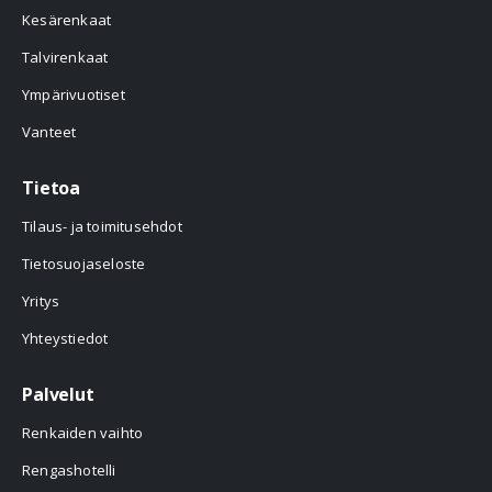
Kesärenkaat
Talvirenkaat
Ympärivuotiset
Vanteet
Tietoa
Tilaus- ja toimitusehdot
Tietosuojaseloste
Yritys
Yhteystiedot
Palvelut
Renkaiden vaihto
Rengashotelli