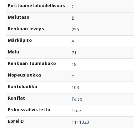
Polttoainetaloudellisuus
C
Melutaso
B
Renkaan leveys
255
Märkäpito
A
Melu
71
Renkaan tuumakoko
18
Nopeusluokka
Y
Kantoluokka
103
Runflat
False
Erikoisvahvistettu
True
EprelID
1111323