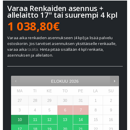
Varaa Renkaiden asennus +
allelaitto 17" tai suurempi 4 kpl
1 038,80€
Varaa aika renkaiden asennukseen (4 kpl) ja lisää palvelu
ostoskoriin. Jos tarvitset asennuksen yksittäiselle renkaalle,
varaa aika
täältä.
Hinta pitää sisällään 4 kpl renkaita,
asennuksen ja allelaiton.
ELOKUU
2026
MA
TI
KE
TO
PE
LA
SU
27
28
29
30
31
1
2
3
4
5
6
7
8
9
10
11
12
13
14
15
16
17
18
19
20
21
22
23