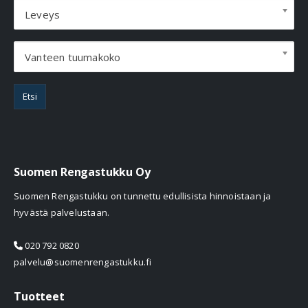
Leveys
Vanteen tuumakoko
Etsi
Suomen Rengastukku Oy
Suomen Rengastukku on tunnettu edullisista hinnoistaan ja
hyvästä palvelustaan.
020 792 0820
palvelu@suomenrengastukku.fi
Tuotteet