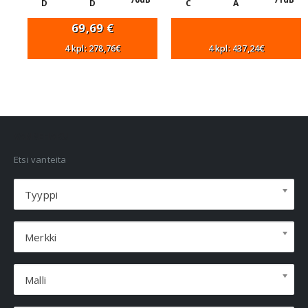
D
D
C
A
69,69
€
4 kpl: 278,76€
4 kpl: 437,24€
VANNEHAKU
Etsi vanteita
Tyyppi
Merkki
Malli