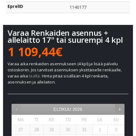
EprelID
1140177
Varaa Renkaiden asennus +
allelaitto 17" tai suurempi 4 kpl
1 109,44€
Varaa aika renkaiden asennukseen (4 kpl) ja lisää palvelu
ostoskoriin. Jos tarvitset asennuksen yksittäiselle renkaalle,
varaa aika
täältä.
Hinta pitää sisällään 4 kpl renkaita,
asennuksen ja allelaiton.
ELOKUU
2026
MA
TI
KE
TO
PE
LA
SU
27
28
29
30
31
1
2