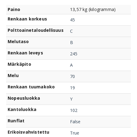
Paino
13,57 kg (kilogramma)
Renkaan korkeus
45
Polttoainetaloudellisuus
C
Melutaso
B
Renkaan leveys
245
Märkäpito
A
Melu
70
Renkaan tuumakoko
19
Nopeusluokka
Y
Kantoluokka
102
Runflat
False
Erikoisvahvistettu
True