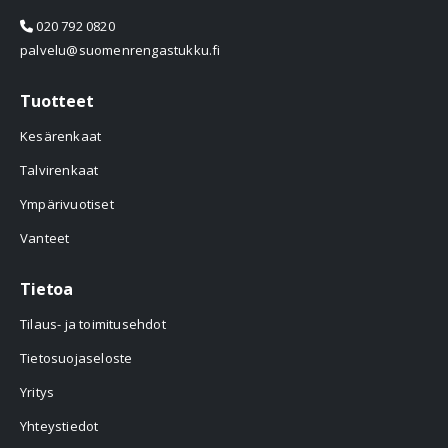
020 792 0820
palvelu@suomenrengastukku.fi
Tuotteet
Kesärenkaat
Talvirenkaat
Ympärivuotiset
Vanteet
Tietoa
Tilaus- ja toimitusehdot
Tietosuojaseloste
Yritys
Yhteystiedot