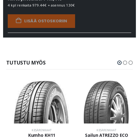
4 kpl renkaita
979.44€
+ asennus
130€
LISÄÄ OSTOSKORIIN
TUTUSTU MYÖS
KESÄRENKAAT
KESÄRENKAAT
Kumho KH11
Sailun ATREZZO ECO