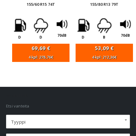
155/60 R15 74T
155/80 R13 79T
70dB
70dB
D
D
D
B
69,69
€
53,09
€
4 kpl: 278,76€
4 kpl: 212,36€
VANNEHAKU
Etsi vanteita
Tyyppi