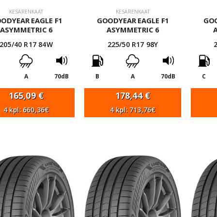
KESÄRENKAAT
KESÄRENKAAT
ODYEAR EAGLE F1
GOODYEAR EAGLE F1
GOO
ASYMMETRIC 6
ASYMMETRIC 6
205/40 R17 84W
225/50 R17 98Y
A
70dB
B
A
70dB
C
165,09
€
178,44
€
4 kpl: 660,36€
4 kpl: 713,76€