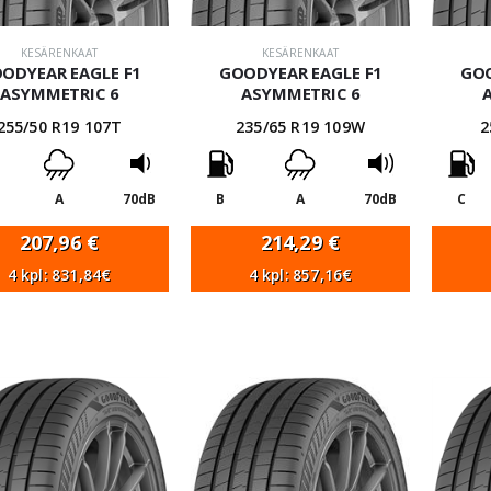
KESÄRENKAAT
KESÄRENKAAT
ODYEAR EAGLE F1
GOODYEAR EAGLE F1
GOO
ASYMMETRIC 6
ASYMMETRIC 6
255/50 R19 107T
235/65 R19 109W
2
A
70dB
B
A
70dB
C
207,96
€
214,29
€
4 kpl: 831,84€
4 kpl: 857,16€