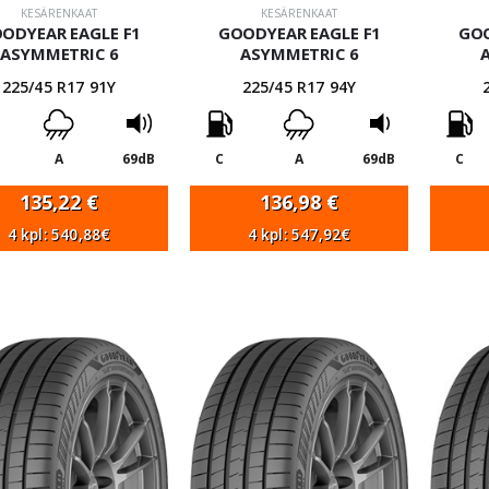
KESÄRENKAAT
KESÄRENKAAT
ODYEAR EAGLE F1
GOODYEAR EAGLE F1
GOO
ASYMMETRIC 6
ASYMMETRIC 6
225/45 R17 91Y
225/45 R17 94Y
A
69dB
C
A
69dB
C
135,22
€
136,98
€
4 kpl: 540,88€
4 kpl: 547,92€