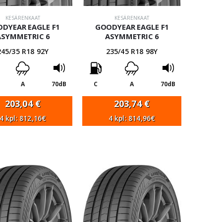
KESÄRENKAAT
KESÄRENKAAT
DYEAR EAGLE F1
GOODYEAR EAGLE F1
ASYMMETRIC 6
ASYMMETRIC 6
245/35 R18 92Y
235/45 R18 98Y
A
70dB
C
A
70dB
203,04
€
203,74
€
4 kpl: 812,16€
4 kpl: 814,96€