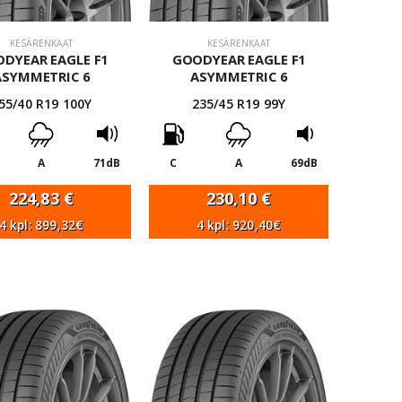
KESÄRENKAAT
KESÄRENKAAT
DYEAR EAGLE F1
GOODYEAR EAGLE F1
ASYMMETRIC 6
ASYMMETRIC 6
55/40 R19 100Y
235/45 R19 99Y
A
71dB
C
A
69dB
224,83
€
230,10
€
4 kpl: 899,32€
4 kpl: 920,40€