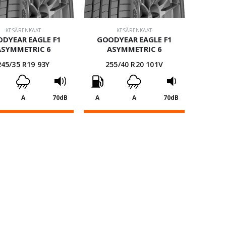
KESÄRENKAAT
KESÄRENKAAT
DYEAR EAGLE F1
GOODYEAR EAGLE F1
ASYMMETRIC 6
ASYMMETRIC 6
245/35 R19 93Y
255/40 R20 101V
A
70dB
A
A
70dB
237,13
€
249,78
€
4 kpl: 948,52€
4 kpl: 999,12€