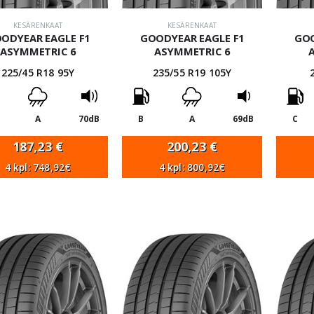
KESÄRENKAAT
KESÄRENKAAT
ODYEAR EAGLE F1
GOODYEAR EAGLE F1
GOO
ASYMMETRIC 6
ASYMMETRIC 6
225/45 R18 95Y
235/55 R19 105Y
A
70dB
B
A
69dB
C
187,23
€
200,23
€
4 kpl: 748,92€
4 kpl: 800,92€