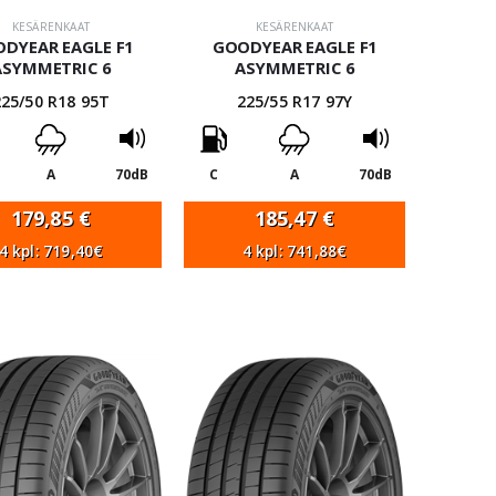
KESÄRENKAAT
KESÄRENKAAT
DYEAR EAGLE F1
GOODYEAR EAGLE F1
ASYMMETRIC 6
ASYMMETRIC 6
225/50 R18 95T
225/55 R17 97Y
A
70dB
C
A
70dB
179,85
€
185,47
€
4 kpl: 719,40€
4 kpl: 741,88€