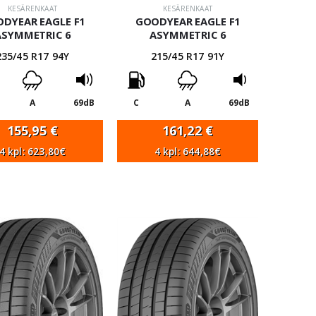
KESÄRENKAAT
KESÄRENKAAT
DYEAR EAGLE F1
GOODYEAR EAGLE F1
ASYMMETRIC 6
ASYMMETRIC 6
235/45 R17 94Y
215/45 R17 91Y
A
69dB
C
A
69dB
155,95
€
161,22
€
4 kpl: 623,80€
4 kpl: 644,88€