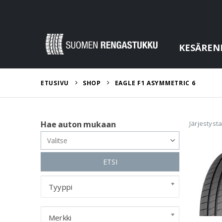
KESÄREN
ETUSIVU
SHOP
EAGLE F1 ASYMMETRIC 6
Järjestyst
Hae auton mukaan
ETSI
Tyyppi
Merkki