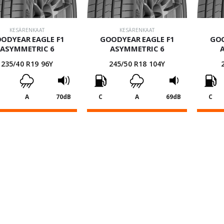
KESÄRENKAAT
KESÄRENKAAT
ODYEAR EAGLE F1
GOODYEAR EAGLE F1
GOO
ASYMMETRIC 6
ASYMMETRIC 6
235/40 R19 96Y
245/50 R18 104Y
A
70dB
C
A
69dB
C
231,86
€
233,96
€
4 kpl: 927,44€
4 kpl: 935,84€