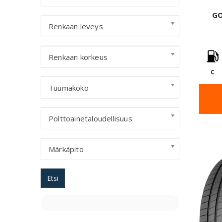
GO
Renkaan leveys
Renkaan korkeus
C
Tuumakoko
Polttoainetaloudellisuus
Märkäpito
Etsi