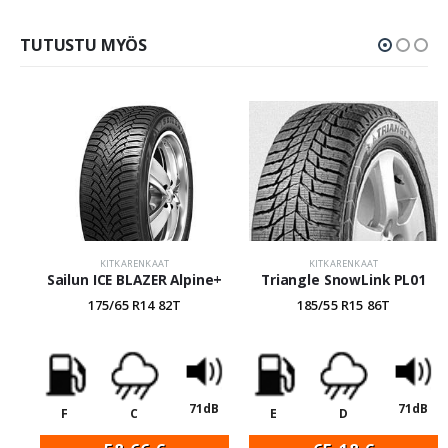
TUTUSTU MYÖS
KITKARENKAAT
KITKARENKAAT
Sailun ICE BLAZER Alpine+
Triangle SnowLink PL01
175/65 R14 82T
185/55 R15 86T
71dB
71dB
F
C
E
D