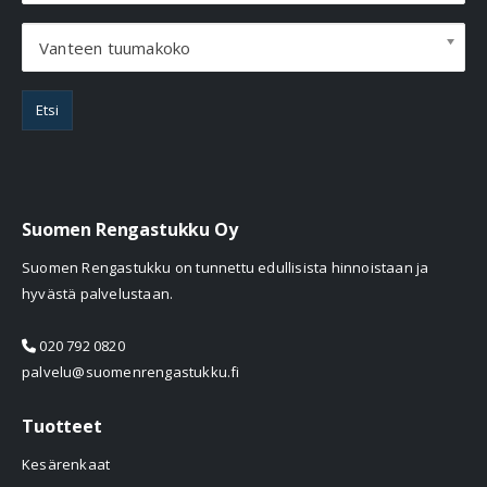
Vanteen tuumakoko
Etsi
Suomen Rengastukku Oy
Suomen Rengastukku on tunnettu edullisista hinnoistaan ja
hyvästä palvelustaan.
020 792 0820
palvelu@suomenrengastukku.fi
Tuotteet
Kesärenkaat