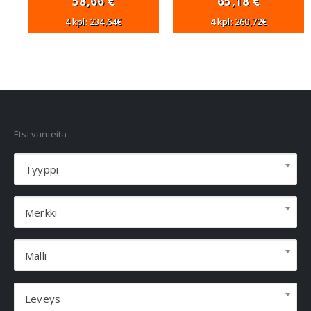
58,66
€
65,18
€
4 kpl: 234,64€
4 kpl: 260,72€
VANNEHAKU
Etsi vanteita
Tyyppi
Merkki
Malli
Leveys