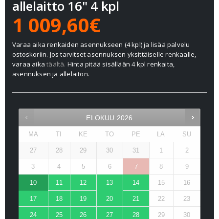
allelaitto 16" 4 kpl
1 009,60€
Varaa aika renkaiden asennukseen (4 kpl) ja lisää palvelu
ostoskoriin. Jos tarvitset asennuksen yksittäiselle renkaalle,
varaa aika
täältä.
Hinta pitää sisällään 4 kpl renkaita,
asennuksen ja allelaiton.
ELOKUU
2026
MA
TI
KE
TO
PE
LA
SU
27
28
29
30
31
1
2
3
4
5
6
7
8
9
10
11
12
13
14
15
16
17
18
19
20
21
22
23
24
25
26
27
28
29
30