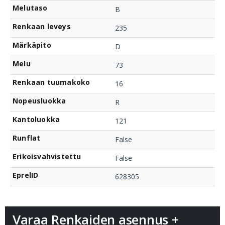
Melutaso
B
Renkaan leveys
235
Märkäpito
D
Melu
73
Renkaan tuumakoko
16
Nopeusluokka
R
Kantoluokka
121
Runflat
False
Erikoisvahvistettu
False
EprelID
628305
Varaa Renkaiden asennus +